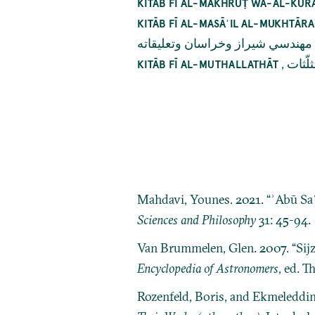
KITĀB FĪ AL-MAKHRŪṬ WA-AL-KU
KITĀB FĪ AL-MASĀʾIL AL-MUKHTĀR
 مهندسي شيراز وخراسان وتعليقاته
,
لّثات
KITĀB FĪ AL-MUTHALLATHĀT
Pagination
Mahdavi, Younes. 2021. “ʾAbū Saʿ
Sciences and Philosophy
31: 45-94.
Van Brummelen, Glen. 2007. “Sijz
Encyclopedia of Astronomers
, ed. 
Rozenfeld, Boris, and Ekmeleddi