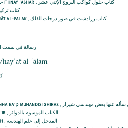
,
كتاب حلول كواكب البروج الإثني عشر
L-ITHNAY ʿASHAR
كتاب تركي
,
كتاب زرادشت في صور درجات الفلك
JĀT AL-FALAK
رسالة في سمت ال
/hayʾaẗ al-ʿālam
كت
,
 سأله عنها بعض مهندسي شيراز
ANHĀ BAʿḌ MUHANDISĪ SHĪRĀZ
,
الكتاب الموسوم بالدوائر
ʾIR
,
المدخل إلى علم الهندسة
AH