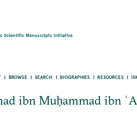
c Scientific Manuscripts Initiative
T
BROWSE
SEARCH
BIOGRAPHIES
RESOURCES
IS
ad ibn Muḥammad ibn ʿAbd 