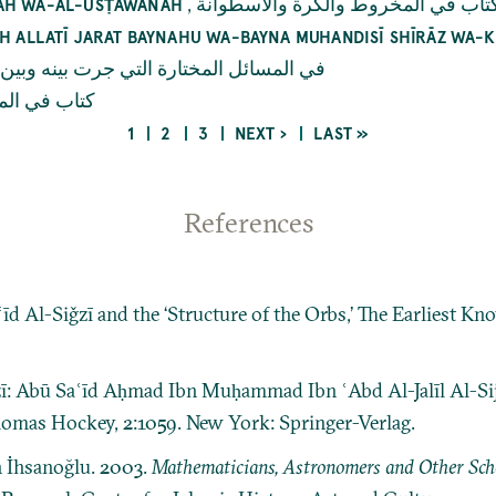
,
تاب في المخروط والكرة والأسطوانة
RAH WA-AL-USṬAWĀNAH
AH ALLATĪ JARAT BAYNAHU WA-BAYNA MUHANDISĪ SHĪRĀZ WA-
في المسائل المختارة التي جرت بينه وبين
كتاب في المث
CURRENT
PAGE
PAGE
NEXT
LAST
1
2
3
NEXT ›
LAST »
PAGE
PAGE
PAGE
References
īd Al-Siǧzī and the ‘Structure of the Orbs,’ The Earliest 
ī: Abū Saʿīd Aḥmad Ibn Muḥammad Ibn ʿAbd Al-Jalīl Al-Sij
Thomas Hockey, 2:1059. New York: Springer-Verlag.
n İhsanoğlu. 2003.
Mathematicians, Astronomers and Other Schol