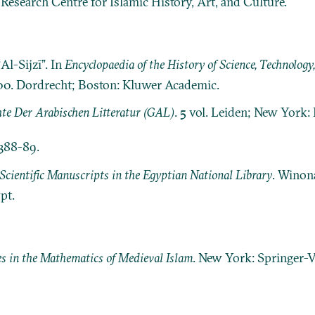
: Research Centre for Islamic History, Art, and Culture.
l-Sijzī”. In
Encyclopaedia of the History of Science, Technolog
-900. Dordrecht; Boston: Kluwer Academic.
te Der Arabischen Litteratur (GAL)
. 5 vol. Leiden; New York: E.
 388-89.
Scientific Manuscripts in the Egyptian National Library
. Winon
pt.
s in the Mathematics of Medieval Islam
. New York: Springer-V