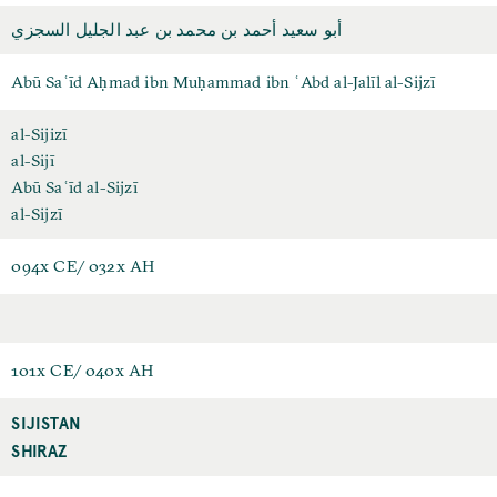
أبو سعيد أحمد بن محمد بن عبد الجليل السجزي
Abū Saʿīd Aḥmad ibn Muḥammad ibn ʿAbd al-Jalīl al-Sijzī
al-Sijizī
al-Sijī
Abū Saʿīd al-Sijzī
al-Sijzī
094x CE/ 032x AH
101x CE/ 040x AH
SIJISTAN
SHIRAZ