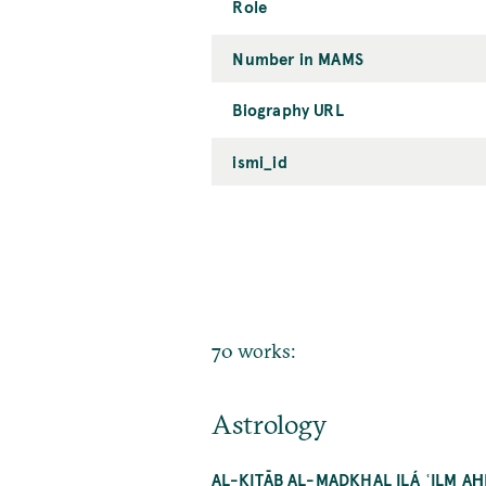
Role
Number in MAMS
Biography URL
ismi_id
70 works:
Astrology
AL-KITĀB AL-MADKHAL ILÁ ʿILM 