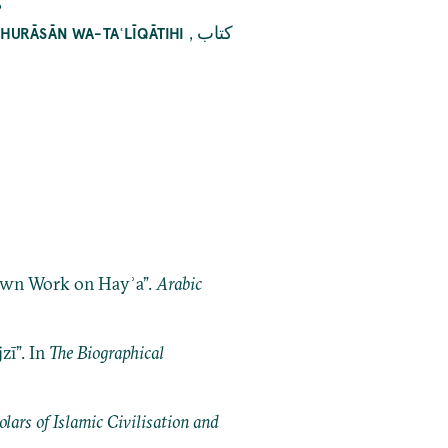
ك
,
كتاب
KHURĀSĀN WA-TAʿLĪQĀTIHI
Known Work on Hayʾa”.
Arabic
zī”. In
The Biographical
ars of Islamic Civilisation and