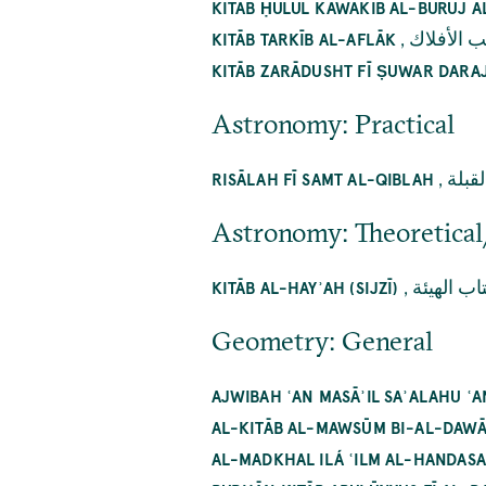
KITĀB ḤULŪL KAWĀKIB AL-BURŪJ A
,
ب الأفلاك
KITĀB TARKĪB AL-AFLĀK
KITĀB ZARĀDUSHT FĪ ṢUWAR DARA
Astronomy: Practical
,
قبلة
RISĀLAH FĪ SAMT AL-QIBLAH
Astronomy: Theoretical
,
اب الهيئة
KITĀB AL-HAYʾAH (SIJZĪ)
Geometry: General
AJWIBAH ʿAN MASĀʾIL SAʾALAHU ʿ
AL-KITĀB AL-MAWSŪM BI-AL-DAWĀ
AL-MADKHAL ILÁ ʿILM AL-HANDAS