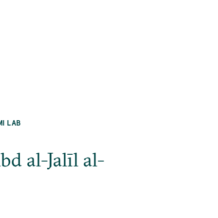
MI LAB
al-Jalīl al-