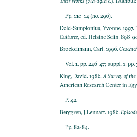
Their Works (7th-19th c.)
. Istanbul
Pp. 110-14 (no. 296).
Dold-Samplonius, Yvonne. 1997. “A
Cultures
, ed. Helaine Selin, 898
Brockelmann, Carl. 1996.
Geschich
Vol. 1, pp. 246-47; suppl. 1, pp.
King, David. 1986.
A Survey of the 
American Research Center in Egy
P. 42.
Berggren, J.Lennart. 1986.
Episode
Pp. 82-84.