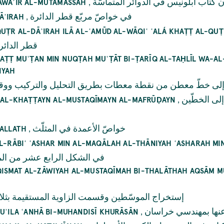
,
 كتاب أبلونيس في الدوائر المتماسّة
DAWĀʾIR AL-MUTAMĀSSAH
,
في خواصّ مربّع قطر الدائرة
ĀʾIRAH
QUṬR AL-DĀʾIRAH ILĀ AL-ʿAMŪD AL-WĀQIʿ ʿALÁ KHAṬṬ AL-QU
قطر الدائر
KHAṬṬ MUʿṬAN MIN NUQṬAH MUʿṬĀT BI-ṬARĪQ AL-TAḤLĪL WA-
IYAH
لى خطّ معطن من نقطة معطات بطريق التحليل والتركيب ووقوع 
,
لى الخطّين
LÁ AL-KHAṬṬAYN AL-MUSTAQĪMAYN AL-MAFRŪḌAYN
,
خواصّ الأعمدة في المثلّث
HALLATH
AL-RĀBIʿ ʿASHAR MIN AL-MAQĀLAH AL-THĀNIYAH ʿASHARAH MI
في الشكل الرابع عشر من المق
ISMAT AL-ZĀWIYAH AL-MUSTAQĪMAH BI-THALĀTHAH AQSĀM MU
إستخراج الموسّطين وقسمت الزاوية المستقيمة بثلاث
,
نها بمهندسي خراسان
SUʾILA ʿANHĀ BI-MUHANDISĪ KHURĀSĀN