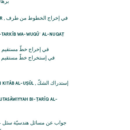
برهان
,
في إخراج الخطوط من طرف
ṬR
AL-TARKĪB WA-WUQŪʿ AL-NUQAṬ
في إخراج خطّ مستقيم إ
في إستخراج خطّ مستقيم إ
,
إستدراك الشكّ
N KITĀB AL-UṢŪL
TASĀWIYYAH BI-ṬARĪQ AL-
جواب عن مسائل هندسيّة سئل ع