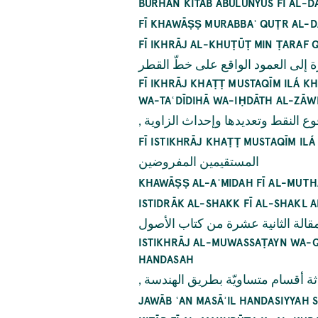
BURHĀN KITĀB ABULŪNYUS FĪ AL-
FĪ KHAWĀṢṢ MURABBAʿ QUṬR AL-D
FĪ IKHRĀJ AL-KHUṬŪṬ MIN ṬARAF 
ة إلى العمود الواقع على خطّ القطر
FĪ IKHRĀJ KHAṬṬ MUSTAQĪM ILÁ 
WA-TAʿDĪDIHĀ WA-IḤDĀTH AL-ZĀW
,
النقط وتعديدها وإحداث الزاوية
FĪ ISTIKHRĀJ KHAṬṬ MUSTAQĪM I
المستقيمين المفروضين
KHAWĀṢṢ AL-AʿMIDAH FĪ AL-MUT
ISTIDRĀK AL-SHAKK FĪ AL-SHAKL 
الة الثانية عشرة من كتاب الأصول
ISTIKHRĀJ AL-MUWASSAṬAYN WA-Q
HANDASAH
,
ة أقسام متساويّة بطريق الهندسة
JAWĀB ʿAN MASĀʾIL HANDASIYYAH 