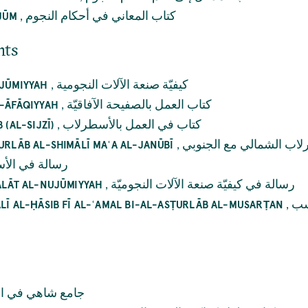
,
كتاب المعاني في أحكام النجوم
UJŪM
nts
,
كيفيّة صنعة الآلات النجومية
UJŪMIYYAH
,
كتاب العمل بالصفيحة الآفاقيّة
L-ĀFĀQIYYAH
,
كتاب في العمل بالأسطرلاب
 (AL-SIJZĪ)
,
لاب الشمالي مع الجنوبي
URLĀB AL-SHIMĀLĪ MAʿA AL-JANŪBĪ
رسالة في الأ
,
رسالة في كيفيّة صنعة الآلات النجوميّة
-ĀLĀT AL-NUJŪMIYYAH
,
سب
ALĪ AL-ḤĀSIB FĪ AL-ʿAMAL BI-AL-ASṬURLĀB AL-MUSARṬAN
جامع شاهي في ال