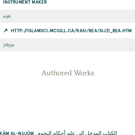
INSTRUMENT MAKER
296
HTTP://ISLAMSCI.MCGILL.CA/RASI/BEA/SIJZI_BEA.HTM
78352
Authored Works
,
الكتاب المدخل إلى علم أحكام النجوم
AḤKĀM AL-NUJŪM