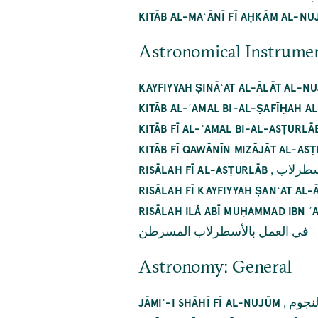
KITĀB AL-MAʿĀNĪ FĪ AḤKĀM AL-N
Astronomical Instrume
KAYFIYYAH ṢINĀʿAT AL-ĀLĀT AL-N
KITĀB AL-ʿAMAL BI-AL-ṢAFĪḤAH A
KITĀB FĪ AL-ʿAMAL BI-AL-ASṬURLĀB
KITĀB FĪ QAWĀNĪN MIZĀJĀT AL-ASṬ
,
سطرلاب
RISĀLAH FĪ AL-ASṬURLĀB
RISĀLAH FĪ KAYFIYYAH ṢANʿAT AL
RISĀLAH ILÁ ABĪ MUḤAMMAD IBN ʿ
في العمل بالأسطرلاب المسرطن
Astronomy: General
,
نجوم
JĀMIʿ-I SHĀHĪ FĪ AL-NUJŪM