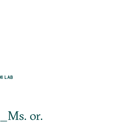
MI LAB
)_Ms. or.