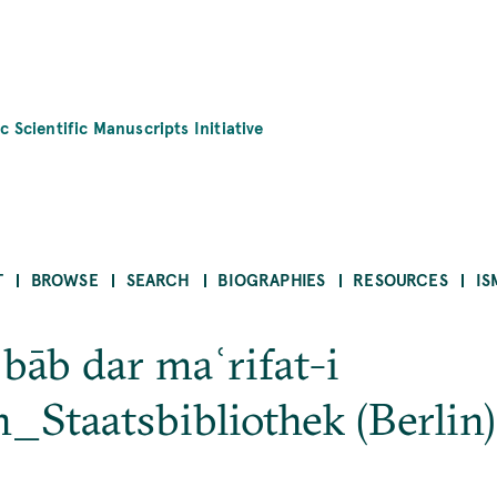
c Scientific Manuscripts Initiative
T
BROWSE
SEARCH
BIOGRAPHIES
RESOURCES
IS
 bāb dar maʿrifat-i
n_Staatsbibliothek (Berlin