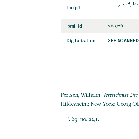
[fol.59b] 
Incipit
ismi_id
260726
Digitalization
SEE SCANNED
Pertsch, Wilhelm.
Verzeichniss Der
Hildesheim; New York: Georg Ol
P. 69, no. 22,1.