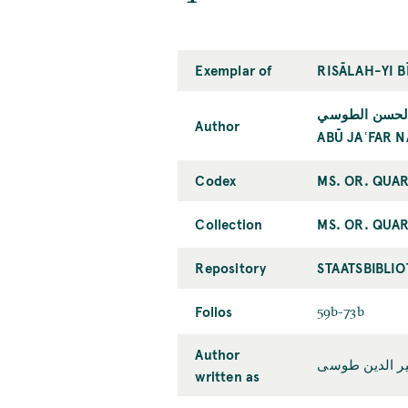
Exemplar of
RISĀLAH-YI B
 الحسن الطوسي
Author
ABŪ JAʿFAR 
Codex
MS. OR. QUAR
Collection
MS. OR. QUAR
Repository
STAATSBIBLIO
Folios
59b-73b
Author
ر الدين طوسى
written as