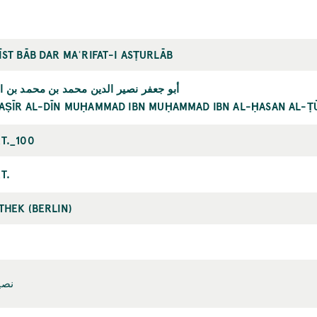
ĪST BĀB DAR MAʿRIFAT-I ASṬURLĀB
أبو جعفر نصير الدين محمد بن محمد بن
NAṢĪR AL-DĪN MUḤAMMAD IBN MUḤAMMAD IBN AL-ḤASAN AL-Ṭ
T._100
T.
THEK (BERLIN)
نصي