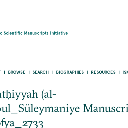
c Scientific Manuscripts Initiative
T
BROWSE
SEARCH
BIOGRAPHIES
RESOURCES
IS
atḥiyyah (al-
bul_Süleymaniye Manuscri
fya_2733