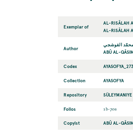
AL-RISĀLAH A
Exemplar of
AL-RISĀLAH A
 محمّد القوشجي
Author
ABŪ AL-QĀSIM
Codex
AYASOFYA_27
Collection
AYASOFYA
Repository
SÜLEYMANIYE
Folios
1b-70a
Copyist
ABŪ AL-QĀSIM