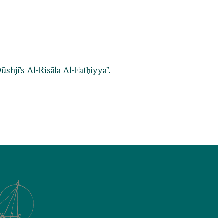
hjī’s Al-Risāla Al-Fatḥiyya”.