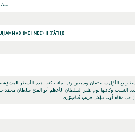
8 AH
UḤAMMAD (MEHMED) II (FĀTIḤ)
ط ربيع الأوّل سنة ثمان وسبعين وثمانمائة، كتب هذه الأسطر المشوّشة ا
 النسخة وكاتبها يوم ظفر السلطان الأعظم أبو الفتح سلطان محمّد خان 
ي مقام أوت بِيلِكَي قريب قُباسِوْري