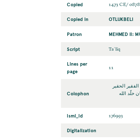
Copied
1473 CE/ 087
Copied in
OTLUKBELI
Patron
MEHMED II: M
Script
Taʿlīq
Lines per
11
page
لفقير الحقير
Colophon
خلّد الله
ismi_id
176993
Digitalization