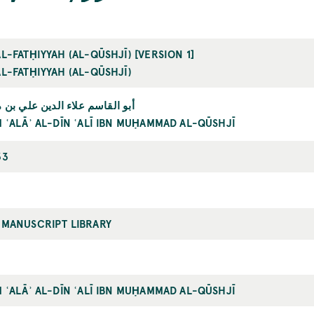
L-FATḤIYYAH (AL-QŪSHJĪ) [VERSION 1]
L-FATḤIYYAH (AL-QŪSHJĪ)
أبو القاسم علاء الدين علي بن
 ʿALĀʾ AL-DĪN ʿALĪ IBN MUḤAMMAD AL-QŪSHJĪ
33
 MANUSCRIPT LIBRARY
 ʿALĀʾ AL-DĪN ʿALĪ IBN MUḤAMMAD AL-QŪSHJĪ