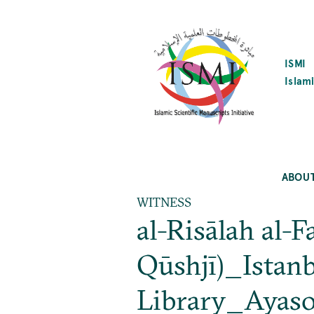
SKIP
TO
MAIN
CONTENT
ISMI
Islami
ABOU
WITNESS
al-Risālah al-F
Qūshjī)_Istan
Library_Ayaso