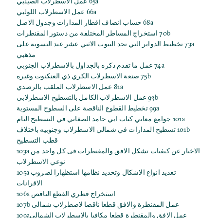
65a عمل الاسطرلاب الصيلبي
66a عمل الاسطرلاب اللولبي
68a حساب انصاف اقطار المدارات وجدول الاصل
70b استخراج المساطر المختلفة من دستور المقنطرات
73a تخطيط الدواير التي تحد البيوت الاثني عشر عند التسوية على
مذهبي
74a عمل ما تقدم ذكره بالجداول بالاسطرلاب الجنوبي
75b صنعة الاسطرلاب الكري ذي العنكنوت وغيره
81a عمل الاسطرلاب الملقب بالرصدي
93b عمل الاسطرلاب الكامل بالتسطيح الاسطرلابي
99a تخطيط القطوع الناقصة على السطوح المستوية
101a جوامع معاني كتاب ابي حامد الصغاني في التسطيح التام
101b تسطيح المدارات في شمالي الاسطرلاب وجنوبيه باختلاف
قطب التسطيح
103a الاخبار عن كيفيات تشكل الافق والمقنطرات فى كل واحد من
نوعي الاسطرلاب
105a تعديد انواع الاشكال وتحديد نظامها استظهارا لضروب
الاقرانات
106a استخراج قطري القطع الناقص
107b عمل المقنطرة والافق قطعا ناقصا لاصطرلاب شمالى
109aعمل الافق والمقنطرة قطعا مكافيا بالاسطرلاب الشمالى