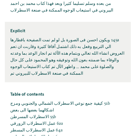
من بعده وسلم تسليما كثيرا وبعد فهذا كتاب محمد بن احمد
البيروني في استيعاب الوجوه الممكنة في صنعة الاسطرلاب
Explicit
145a ويكون احسن فى الصورة بل لو لم تمت الصفيحة باقطارها
الي التربيع وفعل به ذلك اشتمل آفاقا كثيرة وقاربت ان تعم
العروض انشاء الله تعالي وبتمام هذه الآلة تم انجاز الوعد بما وعدته
والوفاء بما ضمنته بعون الله وتوفيقه وهو المحمود على كل حال
والصلوة على محمد ... واطهر الآل تم كتاب الاستيعاب الوجوه
الممكنة في صنعة الاسطرلاب للبيروني تم
Table of contents
51b كيقية جمع نوعي الاسطرلاب الشمالي والجنوبي ومزج
اشكالهما بعضها الى بعض
55b الاسطرلاب المسرطن
62a عمل الاسطرلاب الزورقي
64a عمل الاسطرلاب المسطر