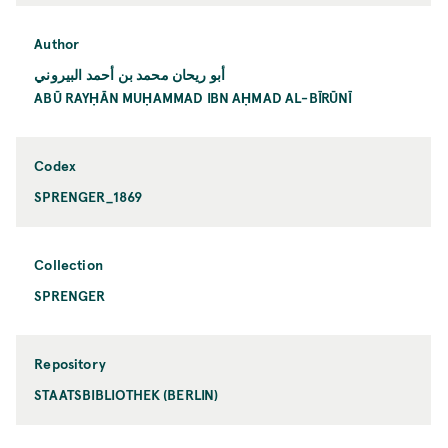
Author
أبو ريحان محمد بن أحمد البيروني
ABŪ RAYḤĀN MUḤAMMAD IBN AḤMAD AL-BĪRŪNĪ
Codex
SPRENGER_1869
Collection
SPRENGER
Repository
STAATSBIBLIOTHEK (BERLIN)