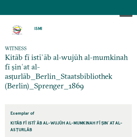
SKIP
TO
ISMI
MAIN
CONTENT
WITNESS
Kitāb fī istīʿāb al-wujūh al-mumkinah
fī ṣinʿat al-
asṭurlāb_Berlin_Staatsbibliothek
(Berlin)_Sprenger_1869
Exemplar of
KITĀB FĪ ISTĪʿĀB AL-WUJŪH AL-MUMKINAH FĪ ṢINʿAT AL-
ASṬURLĀB