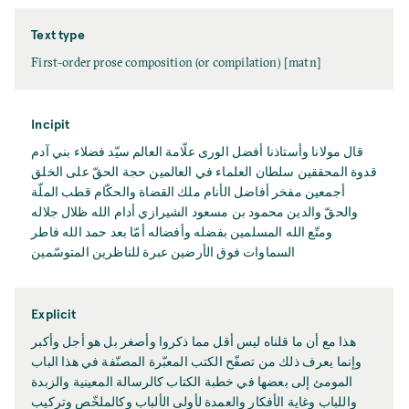
Text type
First-order prose composition (or compilation) [matn]
Incipit
قال مولانا وأستاذنا أفضل الورى علّامة العالم سيّد فضلاء بني آدم
قدوة المحققين سلطان العلماء في العالمين حجة الحقّ على الخلق
أجمعين مفخر أفاضل الأنام ملك القضاة والحكّام قطب الملّة
والحقّ والدين محمود بن مسعود الشيرازي أدام الله ظلال جلاله
ومتّع الله المسلمين بفضله وأفضاله أمّا بعد حمد الله فاطر
السماوات فوق الأرضين عبرة للناظرين المتوسّمين
Explicit
هذا مع أن ما قلناه ليس أقل مما ذكروا وأصغر بل هو أجل وأكبر
وإنما يعرف ذلك من تصفّح الكتب المعبّرة المصنّفة في هذا الباب
المومئ إلى بعضها في خطبة الكتاب كالرسالة المعينية والزبدة
واللباب وغاية الأفكار والعمدة لأولى الألباب وكالملخّص وتركيب