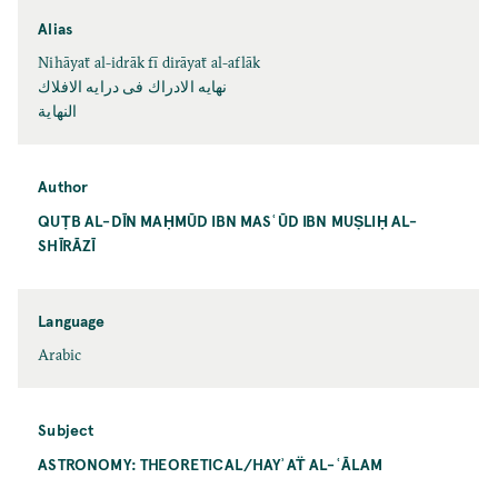
Alias
Nihāyaẗ al-idrāk fī dirāyaẗ al-aflāk
نهايه الادراك فى درايه الافلاك
النهاية
Author
QUṬB AL-DĪN MAḤMŪD IBN MASʿŪD IBN MUṢLIḤ AL-
SHĪRĀZĪ
Language
Arabic
Subject
ASTRONOMY: THEORETICAL/HAYʾAT̈ AL-ʿĀLAM