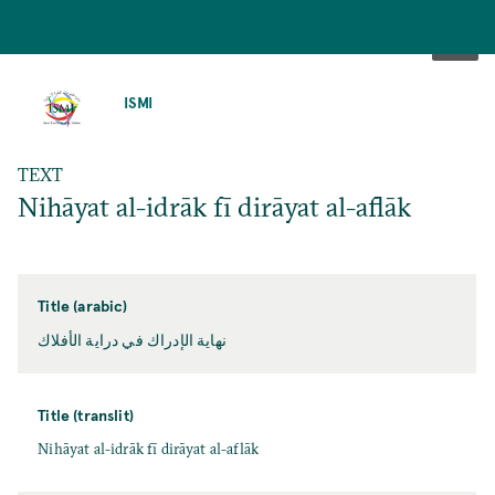
SKIP
TO
ISMI
MAIN
CONTENT
TEXT
Nihāyat al-idrāk fī dirāyat al-aflāk
Title (arabic)
نهاية الإدراك في دراية الأفلاك
Title (translit)
Nihāyat al-idrāk fī dirāyat al-aflāk