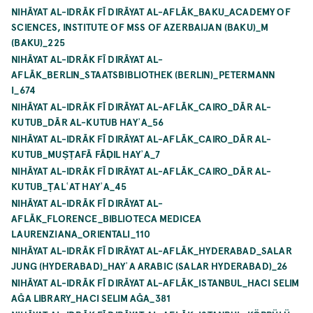
NIHĀYAT AL-IDRĀK FĪ DIRĀYAT AL-AFLĀK_BAKU_ACADEMY OF
SCIENCES, INSTITUTE OF MSS OF AZERBAIJAN (BAKU)_M
(BAKU)_225
NIHĀYAT AL-IDRĀK FĪ DIRĀYAT AL-
AFLĀK_BERLIN_STAATSBIBLIOTHEK (BERLIN)_PETERMANN
I_674
NIHĀYAT AL-IDRĀK FĪ DIRĀYAT AL-AFLĀK_CAIRO_DĀR AL-
KUTUB_DĀR AL-KUTUB HAYʾA_56
NIHĀYAT AL-IDRĀK FĪ DIRĀYAT AL-AFLĀK_CAIRO_DĀR AL-
KUTUB_MUṢṬAFĀ FĀḌIL HAYʾA_7
NIHĀYAT AL-IDRĀK FĪ DIRĀYAT AL-AFLĀK_CAIRO_DĀR AL-
KUTUB_ṬALʿAT HAYʾA_45
NIHĀYAT AL-IDRĀK FĪ DIRĀYAT AL-
AFLĀK_FLORENCE_BIBLIOTECA MEDICEA
LAURENZIANA_ORIENTALI_110
NIHĀYAT AL-IDRĀK FĪ DIRĀYAT AL-AFLĀK_HYDERABAD_SALAR
JUNG (HYDERABAD)_HAYʾA ARABIC (SALAR HYDERABAD)_26
NIHĀYAT AL-IDRĀK FĪ DIRĀYAT AL-AFLĀK_ISTANBUL_HACI SELIM
AĞA LIBRARY_HACI SELIM AĞA_381