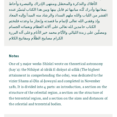
الأفلاك والتذكرة والمحصّل ومنتهى الإدراك والتبصرة وأحاط
بمعانيها وأدرك كُنَه مبانيها ثم قابل بينها وبين هذا الكتاب ليتميّز عنده
القشر من اللباب والله ملهم السداد والرشاد منه المبدأ وإليه المعاد
وإذ وفقني الله تعالى لإتمام ما قصدته وإنجاز ما وعدته فلنختم
الكتاب حامدين لله تعالى على آلائه العظام ونعمائه الجسام
ومصلّين على زبدة الليالي والأيّام محمد خير الأنام وعلى آله البررة
الكرام مصابيح الظلّام ومفاتيح الكلام
Notes
One of 3 major works Shīrāzī wrote on theoretical astronomy
(hayʾa): the Nihāyat al-idrāk fī dirāyat al-aflāk (The highest
attainment in comprehending the orbs), was dedicated to the
vizier Shams al-Dīn al-Juwaynī and completed in November
1281. It is divided into 4 parts: an introduction, a section on the
structure of the celestial region, a section on the structure of
the terrestrial region, and a section on the sizes and distances of
the celestial and terrestrial bodies.