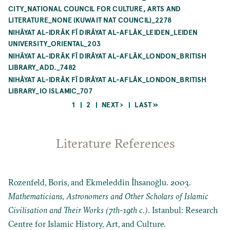
CITY_NATIONAL COUNCIL FOR CULTURE, ARTS AND
LITERATURE_NONE (KUWAIT NAT COUNCIL)_2278
NIHĀYAT AL-IDRĀK FĪ DIRĀYAT AL-AFLĀK_LEIDEN_LEIDEN
UNIVERSITY_ORIENTAL_203
NIHĀYAT AL-IDRĀK FĪ DIRĀYAT AL-AFLĀK_LONDON_BRITISH
LIBRARY_ADD._7482
NIHĀYAT AL-IDRĀK FĪ DIRĀYAT AL-AFLĀK_LONDON_BRITISH
LIBRARY_IO ISLAMIC_707
CURRENT
PAGE
NEXT
LAST
1
2
NEXT ›
LAST »
PAGE
PAGE
PAGE
Pagination
Literature References
Rozenfeld, Boris, and Ekmeleddin İhsanoğlu. 2003.
Mathematicians, Astronomers and Other Scholars of Islamic
Civilisation and Their Works (7th-19th c.)
. Istanbul: Research
Centre for Islamic History, Art, and Culture.