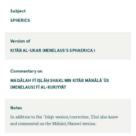
Subject
SPHERICS
Version of
KITĀB AL-UKAR (MENELAUS'S SPHAERICA )
Commentary on
MAQĀLAH FĪ IṢLĀḤ SHAKL MIN KITĀB MĀNĀLĀʾŪS
[MENELAUS] FĪ AL-KURIYYĀT
Notes
In addition to Ibn ʿIrāq's version/correction, Ṭūsī also knew
and commented on the Māhānī/Harawī version.