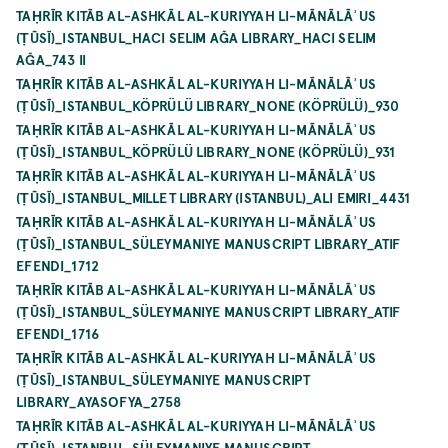
TAḤRĪR KITĀB AL-ASHKĀL AL-KURIYYAH LI-MĀNĀLĀʾUS
(ṬŪSĪ)_ISTANBUL_HACI SELIM AĞA LIBRARY_HACI SELIM
AĞA_743 II
TAḤRĪR KITĀB AL-ASHKĀL AL-KURIYYAH LI-MĀNĀLĀʾUS
(ṬŪSĪ)_ISTANBUL_KÖPRÜLÜ LIBRARY_NONE (KÖPRÜLÜ)_930
TAḤRĪR KITĀB AL-ASHKĀL AL-KURIYYAH LI-MĀNĀLĀʾUS
(ṬŪSĪ)_ISTANBUL_KÖPRÜLÜ LIBRARY_NONE (KÖPRÜLÜ)_931
TAḤRĪR KITĀB AL-ASHKĀL AL-KURIYYAH LI-MĀNĀLĀʾUS
(ṬŪSĪ)_ISTANBUL_MILLET LIBRARY (ISTANBUL)_ALI EMIRI_4431
TAḤRĪR KITĀB AL-ASHKĀL AL-KURIYYAH LI-MĀNĀLĀʾUS
(ṬŪSĪ)_ISTANBUL_SÜLEYMANIYE MANUSCRIPT LIBRARY_ATIF
EFENDI_1712
TAḤRĪR KITĀB AL-ASHKĀL AL-KURIYYAH LI-MĀNĀLĀʾUS
(ṬŪSĪ)_ISTANBUL_SÜLEYMANIYE MANUSCRIPT LIBRARY_ATIF
EFENDI_1716
TAḤRĪR KITĀB AL-ASHKĀL AL-KURIYYAH LI-MĀNĀLĀʾUS
(ṬŪSĪ)_ISTANBUL_SÜLEYMANIYE MANUSCRIPT
LIBRARY_AYASOFYA_2758
TAḤRĪR KITĀB AL-ASHKĀL AL-KURIYYAH LI-MĀNĀLĀʾUS
(ṬŪSĪ)_ISTANBUL_SÜLEYMANIYE MANUSCRIPT