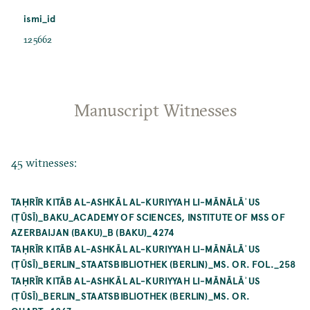
ismi_id
125662
Manuscript Witnesses
45 witnesses:
TAḤRĪR KITĀB AL-ASHKĀL AL-KURIYYAH LI-MĀNĀLĀʾUS
(ṬŪSĪ)_BAKU_ACADEMY OF SCIENCES, INSTITUTE OF MSS OF
AZERBAIJAN (BAKU)_B (BAKU)_4274
TAḤRĪR KITĀB AL-ASHKĀL AL-KURIYYAH LI-MĀNĀLĀʾUS
(ṬŪSĪ)_BERLIN_STAATSBIBLIOTHEK (BERLIN)_MS. OR. FOL._258
TAḤRĪR KITĀB AL-ASHKĀL AL-KURIYYAH LI-MĀNĀLĀʾUS
(ṬŪSĪ)_BERLIN_STAATSBIBLIOTHEK (BERLIN)_MS. OR.