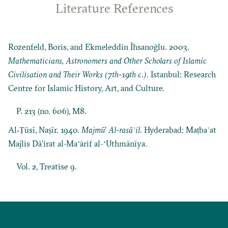
Literature References
Rozenfeld, Boris, and Ekmeleddin İhsanoğlu. 2003.
Mathematicians, Astronomers and Other Scholars of Islamic
Civilisation and Their Works (7th-19th c.)
. Istanbul: Research
Centre for Islamic History, Art, and Culture.
P. 213 (no. 606), M8.
Al‐Ṭūsī, Naṣīr. 1940.
Majmū’ Al-rasāʾil
. Hyderabad: Maṭbaʿat
Majlis Dāʼirat al-Maʻārif al-ʻUthmānīya.
Vol. 2, Treatise 9.