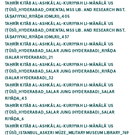
TAḤRĪR KITĀB AL-ASHKĀL AL-KURIYYAH LI-MĀNĀLĀʾUS
(ṬŪSĪ)_HYDERABAD_ORIENTAL MSS LIB. AND RESEARCH INST.
[ĀṢAFIYYA]_RIYĀḌA (OMLRI)_405
TAḤRĪR KITĀB AL-ASHKĀL AL-KURIYYAH LI-MĀNĀLĀʾUS
(ṬŪSĪ)_HYDERABAD_ORIENTAL MSS LIB. AND RESEARCH INST.
[ĀṢAFIYYA]_RIYĀḌA (OMLRI)_437
TAḤRĪR KITĀB AL-ASHKĀL AL-KURIYYAH LI-MĀNĀLĀʾUS
(ṬŪSĪ)_HYDERABAD_SALAR JUNG (HYDERABAD)_RIYĀḌA
(SALAR HYDERABAD)_21
TAḤRĪR KITĀB AL-ASHKĀL AL-KURIYYAH LI-MĀNĀLĀʾUS
(ṬŪSĪ)_HYDERABAD_SALAR JUNG (HYDERABAD)_RIYĀḌA
(SALAR HYDERABAD)_32
TAḤRĪR KITĀB AL-ASHKĀL AL-KURIYYAH LI-MĀNĀLĀʾUS
(ṬŪSĪ)_HYDERABAD_SALAR JUNG (HYDERABAD)_SALAR
RIYĀḌA_43
TAḤRĪR KITĀB AL-ASHKĀL AL-KURIYYAH LI-MĀNĀLĀʾUS
(ṬŪSĪ)_HYDERABAD_SALAR JUNG (HYDERABAD)_SALAR
RIYĀḌA_6
TAḤRĪR KITĀB AL-ASHKĀL AL-KURIYYAH LI-MĀNĀLĀʾUS
(ṬŪSĪ)_ISTANBUL_ASKERI MÜZE_MILITARY MUSEUM LIBRARY_769