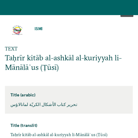
SKIP
TO
ISMI
MAIN
CONTENT
TEXT
Taḥrīr kitāb al-ashkāl al-kuriyyah li-
Mānālāʾus (Ṭūsī)
Title (arabic)
تحرير کتاب الأشکال الکريّة لمانالاؤس
Title (translit)
Taḥrīr kitāb al-ashkāl al-kuriyyah li-Mānālāʾus (Ṭūsī)