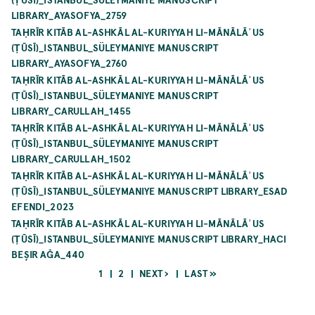
LIBRARY_AYASOFYA_2759
TAḤRĪR KITĀB AL-ASHKĀL AL-KURIYYAH LI-MĀNĀLĀʾUS
(ṬŪSĪ)_ISTANBUL_SÜLEYMANIYE MANUSCRIPT
LIBRARY_AYASOFYA_2760
TAḤRĪR KITĀB AL-ASHKĀL AL-KURIYYAH LI-MĀNĀLĀʾUS
(ṬŪSĪ)_ISTANBUL_SÜLEYMANIYE MANUSCRIPT
LIBRARY_CARULLAH_1455
TAḤRĪR KITĀB AL-ASHKĀL AL-KURIYYAH LI-MĀNĀLĀʾUS
(ṬŪSĪ)_ISTANBUL_SÜLEYMANIYE MANUSCRIPT
LIBRARY_CARULLAH_1502
TAḤRĪR KITĀB AL-ASHKĀL AL-KURIYYAH LI-MĀNĀLĀʾUS
(ṬŪSĪ)_ISTANBUL_SÜLEYMANIYE MANUSCRIPT LIBRARY_ESAD
EFENDI_2023
TAḤRĪR KITĀB AL-ASHKĀL AL-KURIYYAH LI-MĀNĀLĀʾUS
(ṬŪSĪ)_ISTANBUL_SÜLEYMANIYE MANUSCRIPT LIBRARY_HACI
BEŞIR AĞA_440
CURRENT
PAGE
NEXT
LAST
1
2
NEXT ›
LAST »
PAGE
PAGE
PAGE
Pagination