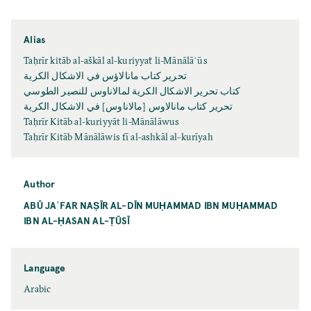
Alias
Taḥrīr kitāb al-aškāl al-kuriyyaẗ li-Mānālāʾūs
تحرير كتاب مانالاؤس في الاشكال الكرية
كتاب تحرير الاشكال الكرية لمالاناوس للنصير الطوسي
تحرير كتاب مانالاوس [مالاناوس] في الاشكال الكرية
Taḥrīr Kitāb al-kuriyyāt li-Mānālāwus
Taḥrīr Kitāb Mānālāwis fī al-ashkāl al-kurīyah
Author
ABŪ JAʿFAR NAṢĪR AL-DĪN MUḤAMMAD IBN MUḤAMMAD
IBN AL-ḤASAN AL-ṬŪSĪ
Language
Arabic