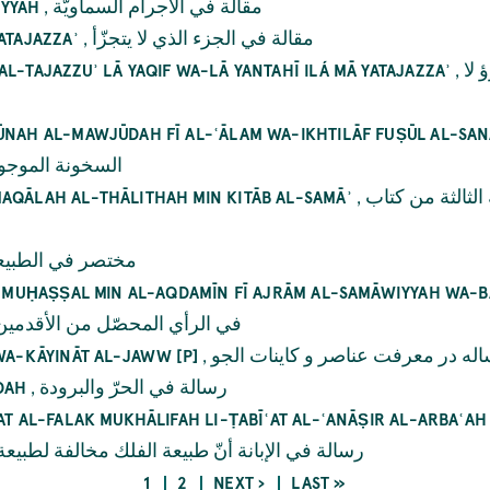
,
مقالة في الأجرام السماويّة
IYYAH
,
مقالة في الجزء الذي لا يتجزّأ
ATAJAZZAʾ
,
 لا
L-TAJAZZUʾ LĀ YAQIF WA-LĀ YANTAHĪ ILÁ MĀ YATAJAZZAʾ
HŪNAH AL-MAWJŪDAH FĪ AL-ʿĀLAM WA-IKHTILĀF FUṢŪL AL-SA
السخونة الموجو
,
لثالثة من كتاب
MAQĀLAH AL-THĀLITHAH MIN KITĀB AL-SAMĀʾ
مختصر في الطبيعي
AL-MUḤAṢṢAL MIN AL-AQDAMĪN FĪ AJRĀM AL-SAMĀWIYYAH WA-
في الرأي المحصّل من الأقدمين
,
له در معرفت عناصر و كاينات الجو
 WA-KĀYINĀT AL-JAWW [P]
,
رسالة في الحرّ والبرودة
DAH
ʿAT AL-FALAK MUKHĀLIFAH LI-ṬABĪʿAT AL-ʿANĀṢIR AL-ARBAʿ
رسالة في الإبانة أنّ طبيعة الفلك مخالفة لطبيعة
CURRENT
PAGE
NEXT
LAST
1
2
NEXT ›
LAST »