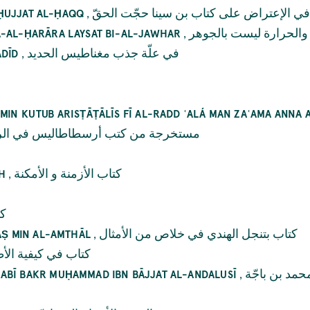
,
ي الإعتراض على كتاب بن سينا حجّت الحقّ
Ā ḤUJJAT AL-ḤAQQ
,
ة والحرارة ليست بالجوهر
A-AL-ḤARĀRA LAYSAT BI-AL-JAWHAR
,
في علّة جذب مغناطيس الحديد
ADĪD
MIN KUTUB ARISṬĀṬĀLĪS FĪ AL-RADD ʿALÁ MAN ZAʿAMA ANNA 
مستخرجة من كتب أرسطاطاليس في الردّ 
,
كتاب الأزمنة و الأمكنة
H
كت
,
كتاب بتنجل الهندي في خلاص من الأمثال
LĀṢ MIN AL-AMTHĀL
كتاب في كيفية الأ
,
مد بن باجّة
ABĪ BAKR MUḤAMMAD IBN BĀJJAT AL-ANDALUSĪ