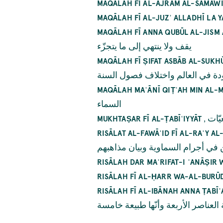
MAQĀLAH FĪ AL-AJRĀM AL-SAMĀW
MAQĀLAH FĪ AL-JUZʾ ALLADHĪ LA Y
MAQĀLAH FĪ ANNA QUBŪL AL-JISM A
يقف ولا ينتهي إلى ما يتجزّء
MAQĀLAH FĪ ṢIFAT ASBĀB AL-SUK
دة في العالم واختلاف فصول السنة
MAQĀLAH MAʿĀNĪ QIṬʿAH MIN AL-
السماء
,
ّات
MUKHTAṢAR FĪ AL-ṬABĪʿIYYĀT
RISĀLAT AL-FAWĀʾID FĪ AL-RAʾY 
 في أجرام السماوية وبيان مذاهبهم
RISĀLAH DAR MAʿRIFAT-I ʿANĀṢIR
RISĀLAH FĪ AL-ḤARR WA-AL-BURŪ
RISĀLAH FĪ AL-IBĀNAH ANNA ṬABĪ
 العناصر الأربعة وأنّها طبيعة خامسة