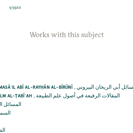
93922
Works with this subject
,
ائل أبي الريحان البيروني
MASĀʾIL ABĪ AL-RAYḤĀN AL-BĪRŪNĪ
,
المقالات الرفيعة في أصول علم الطبيعة
ILM AL-ṬABĪʿAH
المسائل ال
السما
ال