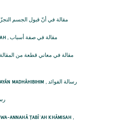
مقالة في أنّ قبول الجسم التجزّؤ
,
مقالة في صفة أسباب
NAH
مقالة في معاني قطعة من المقالة ا
,
رسالة الفوائد
BAYĀN MADHĀHIBIHIM
رسا
,
AH WA-ANNAHĀ ṬABĪʿAH KHĀMISAH