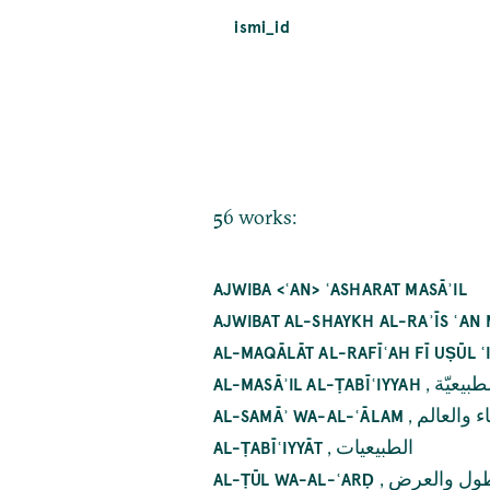
ismi_id
56 works:
AJWIBA <ʿAN> ʿASHARAT MASĀʾIL
AJWIBAT AL-SHAYKH AL-RAʾĪS ʿAN 
AL-MAQĀLĀT AL-RAFĪʿAH FĪ UṢŪL ʿ
,
طبيعيّة
AL-MASĀʾIL AL-ṬABĪʿIYYAH
,
ء والعالم
AL-SAMĀʾ WA-AL-ʿĀLAM
,
الطبيعيات
AL-ṬABĪʿIYYĀT
,
طول والعرض
AL-ṬŪL WA-AL-ʿARḌ