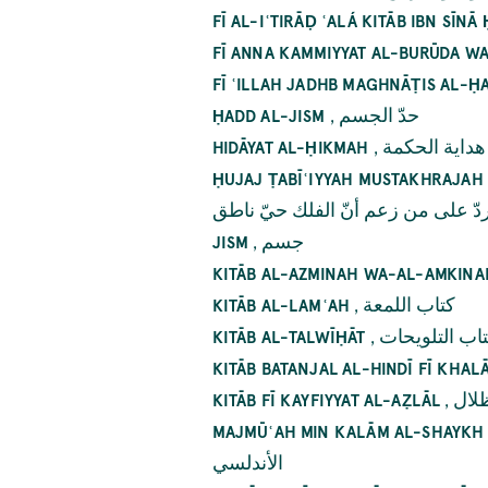
FĪ AL-IʿTIRĀḌ ʿALÁ KITĀB IBN SĪN
FĪ ANNA KAMMIYYAT AL-BURŪDA W
FĪ ʿILLAH JADHB MAGHNĀṬIS AL-Ḥ
,
حدّ الجسم
ḤADD AL-JISM
,
هداية الحكمة
HIDĀYAT AL-ḤIKMAH
ḤUJAJ ṬABĪʿIYYAH MUSTAKHRAJAH 
على من زعم أنّ الفلك حيّ ناطق
,
جسم
JISM
KITĀB AL-AZMINAH WA-AL-AMKINA
,
كتاب اللمعة
KITĀB AL-LAMʿAH
,
اب التلويحات
KITĀB AL-TALWĪḤĀT
KITĀB BATANJAL AL-HINDĪ FĪ KHA
,
ظلال
KITĀB FĪ KAYFIYYAT AL-AẒLĀL
MAJMŪʿAH MIN KALĀM AL-SHAYKH 
الأندلسي