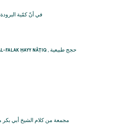
ف
في أنّ كمّية البرود
,
حجج طبيعية
AL-FALAK ḤAYY NĀṬIQ
مجمعة من كلام الشيخ أبي بكر مح