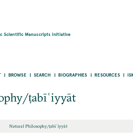
c Scientific Manuscripts Initiative
T
BROWSE
SEARCH
BIOGRAPHIES
RESOURCES
IS
ophy/ṭabīʿiyyāt
Natural Philosophy/ṭabīʿiyyāt