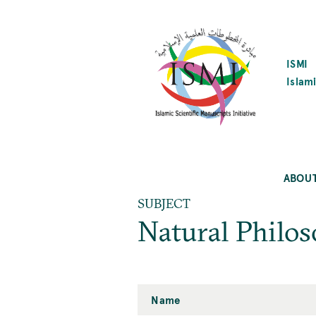
SKIP
TO
MAIN
CONTENT
ISMI
Islami
ABOU
SUBJECT
Natural Philos
Name