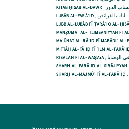
,
ساب الدور
KITĀB ḤISĀB AL-DAWR
,
لباب الفرائض
LUBĀB AL-FARĀʾIḌ
LUBB AL-LUBĀB FĪ ṬARĀʾIQ AL-ḤIS
MANẒUMAT AL-TILIMSĀNIYYAH FĪ A
MAʿŪNAT AL-RĀʾIḌ FĪ MABĀDIʾ AL-
MIFTĀḤ AL-FĀʾIḌ FĪ ʿILM AL-FARĀʾI
,
ي الوصايا
RISĀLAH FĪ AL-WAṢĀYĀ
SHARḤ AL-FARĀʾIḌ AL-SIRĀJIYYAH
,
SHARḤ AL-MAJMŪʿ FĪ AL-FARĀʾIḌ
Pagination
Please send comments, errors and