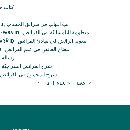
كتاب ح
,
لبّ اللباب في طرائق الحساب
ĀB
,
منظومة التلمسانيّة في الفرائض
L-FARĀʾIḌ
,
معونة الرائض في مبادئ الفرائض
FARĀʾIḌ
,
مفتاح الفائض في علم الفرائض
Ḍ
رسالة ف
,
شرح الفرائض السراجيّة
شرح المجموع في الفرائض
CURRENT
PAGE
NEXT
LAST
1
2
NEXT ›
LAST »
PAGE
PAGE
PAGE
IMPRINT