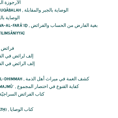
الأرجوزة الر
,
الوصاية بالجبر والمقابلة
MUQĀBALAH
الوصاية با
,
بغية الفارض من الحساب والفرائض
WA-AL-FARĀʾIḌ
LIMSĀNIYYA]
فرائض ب
إلف لرائض في ال
إلف الرائض في ال
,
كشف الغمة في ميراث أهل الذمة
HL-DHIMMAH
,
كفاية القنوع في اختصار المجموع
-MAJMŪʿ
كتاب الفرائض السراجيّة
,
كتاب الوصايا
ATḤ)