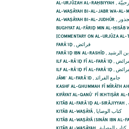
,
حبيّة
AL-URJŪZAH AL-RAḤBIYYAH
AL-WAṢĀYAH BI-AL-JABR WA-AL-
,
لجذور
AL-WAṢĀYAH BI-AL-JUDHŪR
BUGHYAT AL-FĀRIḌ MIN AL-ḤISĀB 
[COMMENTARY ON AL-URJŪZA AL-TI
,
فرائض
FARĀʾIḌ
,
ن الرشيد
FARĀʾIḌ IBN AL-RASHĪD
,
فرائض
ILF AL-RĀʾIḌ FĪ AL-FARĀʾIḌ
,
فرائض
ILF AL-RĀʾIḌ FĪ AL-FARĀʾIḌ
,
جامع الفرائد
JĀMIʿ AL-FARĀʾID
KASHF AL-GHUMMAH FĪ MĪRĀTH A
KIFĀYAT AL-QANŪʿ FĪ IKHTIṢĀR AL
,
KITĀB AL-FARĀʾIḌ AL-SIRĀJIYYAH
,
كتاب الوصايا
KITĀB AL-WAṢĀYĀ
KITĀB AL-WAṢĀYĀ (SINĀN IBN AL-F
,
كتاب الوصاية
KITĀB AL-WAṢĀYAH