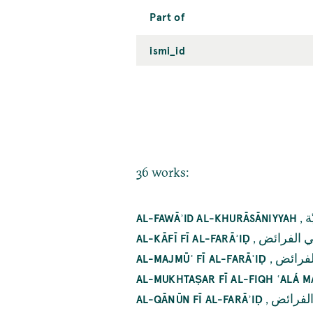
Part of
ismi_id
36 works:
,
ة
AL-FAWĀʾID AL-KHURĀSĀNIYYAH
,
ي الفرائض
AL-KĀFĪ FĪ AL-FARĀʾIḌ
,
لفرائض
AL-MAJMŪʿ FĪ AL-FARĀʾIḌ
AL-MUKHTAṢAR FĪ AL-FIQH ʿALÁ M
,
الفرائض
AL-QĀNŪN FĪ AL-FARĀʾIḌ