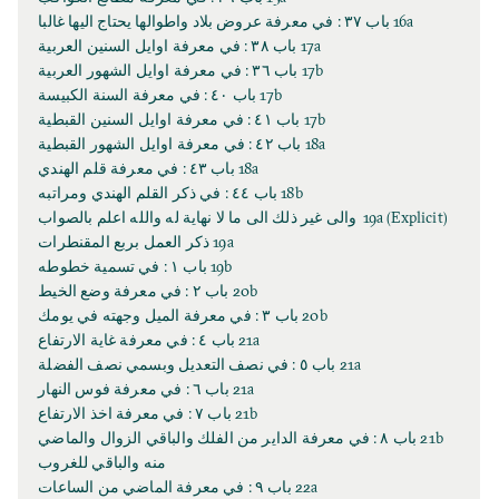
16a باب ٣٧ : في معرفة عروض بلاد واطوالها يحتاج اليها غالبا
17a باب ٣٨ : في معرفة اوايل السنين العربية
17b باب ٣٦ : في معرفة اوايل الشهور العربية
17b باب ٤٠ : في معرفة السنة الكبيسة
17b باب ٤١ : في معرفة اوايل السنين القبطية
18a باب ٤٢ : في معرفة اوايل الشهور القبطية
18a باب ٤٣ : في معرفة قلم الهندي
18b باب ٤٤ : في ذكر القلم الهندي ومراتبه
(Explicit) 19a والى غير ذلك الى ما لا نهاية له والله اعلم بالصواب
19a ذكر العمل بربع المقنطرات
19b باب ١ : في تسمية خطوطه
20b باب ٢ : في معرفة وضع الخيط
20b باب ٣ : في معرفة الميل وجهته في يومك
21a باب ٤ : في معرفة غاية الارتفاع
21a باب ٥ : في نصف التعديل وبسمي نصف الفضلة
21a باب ٦ : في معرفة فوس النهار
21b باب ٧ : في معرفة اخذ الارتفاع
21b باب ٨ : في معرفة الداير من الفلك والباقي الزوال والماضي
منه والباقي للغروب
22a باب ٩ : في معرفة الماضي من الساعات