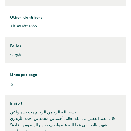
Other Identifiers
Ahlwardt: 5860
Folios
1a-35b
Lines per page
13
Incipit
بسم الله الرحمن الرحیم رب یسر واعن
قال العبد الفقیر إلی الله تعالی أحمد بن محمد بن أحمد الأزهري
الشهیر بالبخانقي عفا الله عنه ولطف به وبوالدیه ومن افادة؟