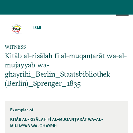
SKIP
TO
ISMI
MAIN
CONTENT
WITNESS
Kitāb al-risālah fī al-muqanṭarāt wa-al-
mujayyab wa-
ghayrihi_Berlin_Staatsbibliothek
(Berlin)_Sprenger_1835
Exemplar of
KITĀB AL-RISĀLAH FĪ AL-MUQANṬARĀT WA-AL-
MUJAYYAB WA-GHAYRIHI