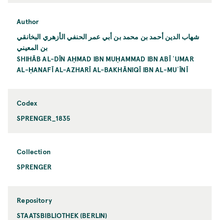
Author
شهاب الدين أحمد بن محمد بن أبي عمر الحنفي الأزهري البخانقي
بن المعيني
SHIHĀB AL-DĪN AḤMAD IBN MUḤAMMAD IBN ABĪ ʿUMAR
AL-ḤANAFĪ AL-AZHARĪ AL-BAKHĀNIQĪ IBN AL-MUʿĪNĪ
Codex
SPRENGER_1835
Collection
SPRENGER
Repository
STAATSBIBLIOTHEK (BERLIN)