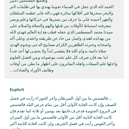
ولجمیع المسلمین آمین
الحمد لله الذي جعل في السماء نجوما يهتدي بها في ظلمات البر
والبحر سحرها في أفلاکها سائرة فهي دالة علی عظمه السلطان
والقهر أحمده علی ما عرف من یسترها في حرکاتها وعلم وبصر
بمعرفته استنباط الأوقات من قبلها والهم والصلاة والسلام علی
سیدنا محمد المصطفی الذي جعله قطب هدایة العالم فهدی الله
من بهدایته اهتدی واصل من حاد عن طریقته واعتدی وعلی آله
واصحابه وعترته الطاهرین الکرام مصابیح الدجی ونجوم الهدی
صلاة دائمة بدوام الله فلا ینقضی ابداً ولا یحصی لها أحد عدداً
اما بعد فان شرف كل علم تحت موضوعه ومن افضل العلوم
واجلها علم الميقات واهله المثابرون على اظهار ما بطن من أوقات
وظايف الأوراد والعبادات ...
Explicit
... فالشمس ما بین أول السرطان وآخر الجوزاء رأیت في فصل
الصیف وإن کانت الغایة الأولی أقل من تمام عرض البلد فالشمس
في البروج الجنوبیة فدعرف غایتها بعد یومین أو ثلاثة کما تقدم فإن
کانت الغایة الثانیة أقل من الأولی فالشمس ما بین أول المیزان
وآخر القوس رأیت في فصل الخریف وإن کانت الغایة الثانیة أکثر