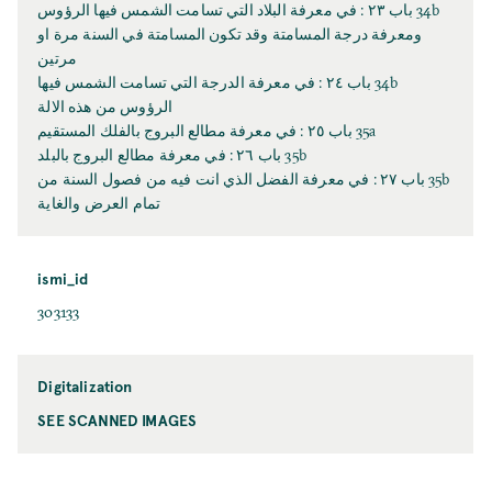
34b باب ٢٣ : في معرفة البلاد التي تسامت الشمس فيها الرؤوس
ومعرفة درجة المسامتة وقد تكون المسامتة في السنة مرة او
مرتين
34b باب ٢٤ : في معرفة الدرجة التي تسامت الشمس فيها
الرؤوس من هذه الالة
35a باب ٢٥ : في معرفة مطالع البروج بالفلك المستقيم
35b باب ٢٦ : في معرفة مطالع البروج بالبلد
35b باب ٢٧ : في معرفة الفضل الذي انت فيه من فصول السنة من
تمام العرض والغاية
ismi_id
303133
Digitalization
SEE SCANNED IMAGES