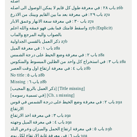
اصله
26b باب ٢٨ : في معرفة طول كل قايم لا يمكن الوصول الى اصله
27a باب ٢٩ : في معرفة بعد ما بين القايم وبينك من الاذرع
27a باب ٣٠ : في معرفة سعة الانهار وعمق الابار
(Explicit) 27b واسقط قامتك فما بقى فهو عمقه والله اعلم
بالصواب واليه المرجع والماب
27b ذكر العمل بالقسي الجداولية
28a باب ١ : في معرفة الميل
28a باب ٢ : في معرفة وضع الحيط على درجة الشمس
28a باب ٣ : في استخراج كل واحد من الظلين المبسوط والمنكوس
28b باب ٤ : في معرفة ارتفاع اول وقت العصر
28b باب ٥ : No title
28b باب ٦ : Missing
[Title missing] [ذكر العمل بالربع المجيب]
[Ch. 1 missing] [في تسمية رسومه]
29a باب ٢ : في معرفة وضع الخيط على درجة الشمس في قوس
الارتفاع
29a باب ٣ : في معرفة اخذ الارتفاع
29a باب ٤ : في معرفة الميل وجهته
29b باب ٥ : في معرفة ارتفاع الحمل والميزان وعرض البلد
30a باب ٦ : في معرفة غاية الارتفاع لكل يوم