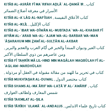
,
کتاب
KITĀB AL-ASRĀR FĪ MAʿRIFAH AḌLĀʿ AL-ḌAMĀʾIR
الأسرار في معرفة أضلاع الضمائر
,
كتاب الأعلاق النفيسة
KITĀB AL-AʿLĀQ AL-NAFĪSAH
,
كتاب الإکليل
KITĀB AL-IKLĪL
KITĀB AL-ʿIBAR WA-DĪWĀN AL-MUBTADAʾ WA-AL-KHABAR FĪ
AYYĀM AL-ʿARAB WA-AL-ʿAJAM WA-AL-BARBAR WA-MAN
ʿĀṢARAHUM MIN ẔAWĪ AL-SULṬĀN AL-AKBAR
,
كتاب العبر وديوان المبتدأ والخبر في أيّام العرب والعجم والبربر
ومن عاصرهم من ذوي السلطان الأكبر
KITĀB FĪ TAḤRĪR MĀ LIL-HIND MIN MAQĀLAH MAQBŪLAH FĪ AL-
ʿAQL AW-MARDHŪLAH
,
كتاب في تحرير ما للهند من مقالة مقبولة في العقل أو مرذولة
,
کتاب مختصر الدول
KITĀB MUKHTAṢAR AL-DUWAL
,
كتاب
KITĀB SHAMS AL-MAʿĀRIF WA-LAṬĀʾIF AL-ʿAWĀRIF
شمس المعارف ولطائف العوارف
KITĀB TAKMILAT AL-ṢILA
,
كتاب تاريخ علماء الاندلس
KITĀB TĀRĪKH ʿULAMĀʾ AL-ANDALUS