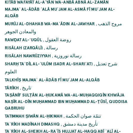
KITĀB WAFAYĀT AL-AʿYĀN WA-ANBĀ ABNĀ AL-ZAMĀN
MAJMAʿ AL-ĀDĀB ʿALĀ MUʿJAM AL-ASMĀ FĪ MUʿJAM AL-
ALQĀB
,
مروج الذهب
MURŪJ AL-DHAHAB WA-MAʿĀDIN AL-JAWHAR
والمعادن الجوهر
,
روضة العقول
RAWḌAT AL-ʿUQŪL
,
رسالة
RISĀLAH (ZARQĀLĪ)
,
رسالة نوروزية
RISĀLAH NAWRŪZIYYAH
,
شرح تعديل
SHARḤ TAʿDĪL AL-ʿULŪM (SADR AL-SHARIʿAT)
العلوم
TALKHĪṢ MAJMAʿ AL-ĀDĀB FĪ MUʿJAM AL-ALQĀB
,
تاريخ
TĀRĪKH
TAṢĀNĪF SULṬĀN AL-ḤUKAMĀ WA-AL-MUḤAQQIQĪN KHWĀJA
NAṢĪR AL-DĪN MUḤAMMAD IBN MUḤAMMAD AL-ṬŪSĪ, QUDDISA
QABRUHU
,
تتمّة صوان الحكمة
TATIMMAH ṢIWĀN AL-ḤIKMAH
,
تأريخ مدينة دمشق
TAʾRĪKH MADĪNAH DIMASHQ
TAʾRĪKH AL-SHEIKH AL-RAʾĪS ḤUJJAT AL-ḤAQQ ABĪ ʿALĪ AL-