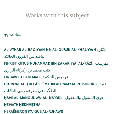
Works with this subject
35 works:
,
الآثار
AL-ĀTHĀR AL-BĀQIYYAH MIN AL-QURŪN AL-KHĀLIYYAH
الباقية من القرون الخاليّة
,
فهرست
FIHRIST KUTUB MUḤAMMAD IBN ZAKARIYYĀʾ AL-RĀZĪ
كتب محمد بن زكريّاء الرازي
,
فردوس الحكمة
FIRDAWS AL-ḤIKMAH
,
غنية
GHUNYAT AL-ṬULLĀB FĪ MAʿRIFAH RAMY AL-NUSHSHĀB
الطلّاب في معرفة رمي النشّاب
,
حوي المنقول والمعقول
ḤĀWĪ AL-MANQŪL WA-AL-MAʿQŪL
ḤEWATH ḤEKHMẸTHĀ
HEXAËMERON (YAʿQŪB AL-RUHĀWĪ)