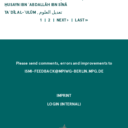
ḤUSAYN IBN ʿABDALLĀH IBN SĪNĀ
,
تعديل العلوم
TAʿDĪL AL-ʿULŪM
CURRENT
PAGE
NEXT
LAST
1
2
NEXT ›
LAST »
PAGE
PAGE
PAGE
Pagination
Please send comments, errors and improvements to
ISMI-FEEDBACK@MPIWG-BERLIN.MPG.DE
IMPRINT
LOGIN (INTERNAL)