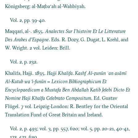
Königsberg: al-Maṭbaʻah al-Wahbīyah.
Vol. 2, pp. 39-40.
Maqqarī, al-. 1855.
Analectes Sur I’histoire Et Le Litterature
Des Arabes d’Espagne
. Eds. R. Dozy, G. Dugat, L. Krehl, and
W. Wright. 2 vol. Leiden: Brill.
Vol. 2, p. 232.
Khalifa, Hajji. 1835.
Hajji Khalifa. Kashf Al-ẓunūn ʿan asāmī
Al-Kutub waʾl-funūn = Lexicon Bibliographicum Et
Encyclopaedicum a Mustafa Ben Abdallah Katib Jelebi Dicto Et
Nomine Haji Khalfa Celebrato Compositum
. Ed. Gustav
Flügel. 7 vol. Leipzig-London: R. Bentley for the Oriental
Translation Fund of Great Britain and Ireland.
Vol. 2, p. 493; vol. 3, pp. 557, 620; vol. 5, pp. 20-21, 40-41,
172, 473, 620.