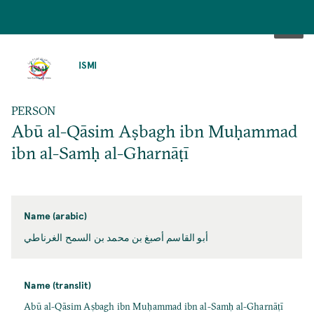
SKIP
TO
ISMI
MAIN
CONTENT
PERSON
Abū al-Qāsim Aṣbagh ibn Muḥammad
ibn al-Samḥ al-Gharnāṭī
Name (arabic)
أبو القاسم أصبغ بن محمد بن السمح الغرناطي
Name (translit)
Abū al-Qāsim Aṣbagh ibn Muḥammad ibn al-Samḥ al-Gharnāṭī