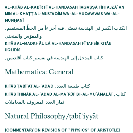
AL-KITĀB AL-KABĪR FĪ AL-HANDASAH TAQAṢṢÁ FĪHI AJZĀʾAN
MIN AL-KHAṬṬ AL-MUSTAQĪM WA-AL-MUQAWWAS WA-AL-
MUNḤANĪ
,
الكتاب الكبير في الهندسة تقصّى فيه أجزاءاً من الخطّ المستقيم
والمقوّس والمنحني
KITĀB AL-MADKHĀL ILÁ AL-HANDASAH FĪ TAFSĪR KITĀB
UQLIDĪS
,
كتاب المدخل إلى الهندسة في تفسير كتاب أقلديس
Mathematics: General
,
كتاب طبيعة العدد
KITĀB ṬABĪʿAT AL-ʿADAD
,
كتاب
KITĀB THIMĀR AL-ʿADAD AL-MAʿRŪF BI-AL-MUʿĀMALĀT
ثمار العدد المعروف بالمعاملات
Natural Philosophy/ṭabīʿiyyāt
[COMMENTARY ON REVISION OF “PHYSICS” OF ARISTOTLE]