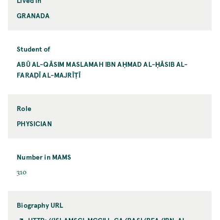
Lived in
GRANADA
Student of
ABŪ AL-QĀSIM MASLAMAH IBN AḤMAD AL-ḤĀSIB AL-
FARAḌĪ AL-MAJRĪṬĪ
Role
PHYSICIAN
Number in MAMS
310
Biography URL