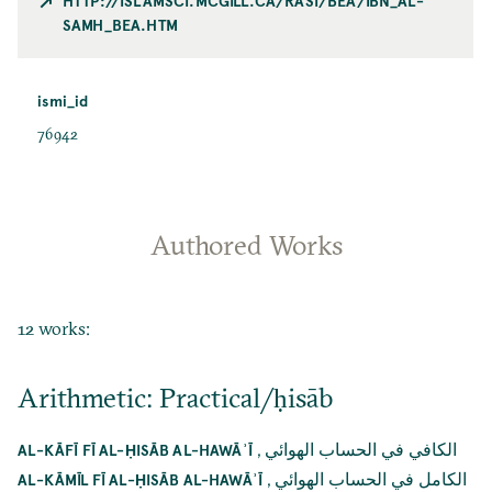
HTTP://ISLAMSCI.MCGILL.CA/RASI/BEA/IBN_AL-
SAMH_BEA.HTM
ismi_id
76942
Authored Works
12 works:
Arithmetic: Practical/ḥisāb
,
الكافي في الحساب الهوائي
AL-KĀFĪ FĪ AL-ḤISĀB AL-HAWĀʾĪ
,
الكامل في الحساب الهوائي
AL-KĀMĪL FĪ AL-ḤISĀB AL-HAWĀʾĪ