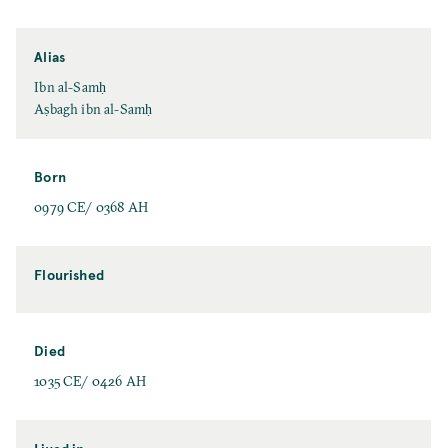
Alias
Ibn al-Samḥ
Aṣbagh ibn al-Samḥ
Born
0979 CE/ 0368 AH
Flourished
Died
1035 CE/ 0426 AH