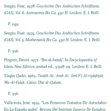
Sezgin, Fuat. 1978.
Geschichte Des Arabischen Schrifttums
(GAS), Vol. 6, Astronomie Bis Ca. 430 H
. Leiden: E. J. Brill.
P. 249.
Sezgin, Fuat. 1974.
Geschichte Des Arabischen Schrifttums
(GAS), Vol. 5, Mathematik Bis Ca. 430 H
. Leiden: E. J. Brill.
P. 356.
Pingree, David. 1971. “Ibn al‐Samḥ”. In
Encyclopaedia of
Islam, New Edition
, 2ndnd ed., 3:928-29. Leiden: E. J. Brill.
Ṭūqān Qadrī. 1963.
Turāth Al-ʿArab Al-ʿilmī Fī Al-riyāḍīyāt
Wa-Al-Falak
. Cairo: Dār al-Qalam.
P. 336.
Vallicrosa, José. 1955. “Los Primeros Tratados De Astrolabio
En La España árabe”.
Revista Del Instituto Egipcio De Estudios