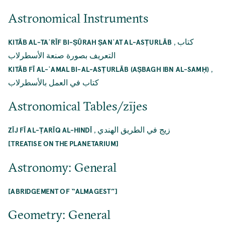
Astronomical Instruments
,
كتاب
KITĀB AL-TAʿRĪF BI-ṢŪRAH ṢANʿAT AL-ASṬURLĀB
التعريف بصورة صنعة الأسطرلاب
,
KITĀB FĪ AL-ʿAMAL BI-AL-ASṬURLĀB (AṢBAGH IBN AL-SAMḤ)
كتاب في العمل بالأسطرلاب
Astronomical Tables/zījes
,
زيج في الطريق الهندي
ZĪJ FĪ AL-ṬARĪQ AL-HINDĪ
[TREATISE ON THE PLANETARIUM]
Astronomy: General
[ABRIDGEMENT OF “ALMAGEST”]
Geometry: General