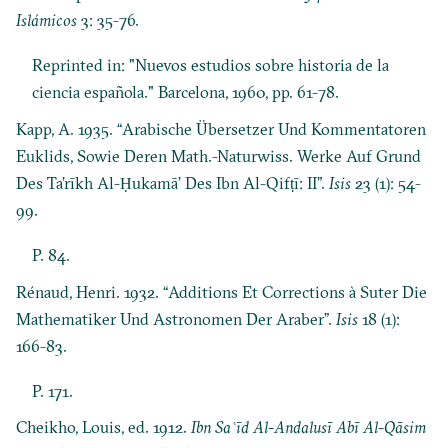
Islámicos
3: 35-76.
Reprinted in: "Nuevos estudios sobre historia de la
ciencia española." Barcelona, 1960, pp. 61-78.
Kapp, A. 1935. “Arabische Übersetzer Und Kommentatoren
Euklids, Sowie Deren Math.-Naturwiss. Werke Auf Grund
Des Ta’rīkh Al-Ḥukamā’ Des Ibn Al-Qifṭī: II”.
Isis
23 (1): 54-
99.
P. 84.
Rénaud, Henri. 1932. “Additions Et Corrections à Suter Die
Mathematiker Und Astronomen Der Araber”.
Isis
18 (1):
166-83.
P. 171.
Cheikho, Louis, ed. 1912.
Ibn Saʿīd Al-Andalusī Abī Al-Qāsim