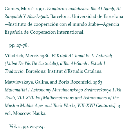
Comes, Mercè. 1991.
Ecuatorios andalusíes: Ibn Al-Samḥ, Al-
Zarqālluh Y Abū-L-Ṣalt
. Barcelona: Universidad de Barcelona
—Instituto de cooperación con el mundo árabe—Agencia
Española de Cooperacíon International.
pp. 27-78.
Viladrich, Mercè. 1986.
El Kitab Al-’amal Bi-L-Asturlab,
(Llibre De l’ús De l’astrolabi), d’Ibn Al-Samh : Estudi I
Traducció
. Barcelona: Institut d’Estudis Catalans.
Matvievskaya, Galina, and Boris Rozenfeld. 1983.
Matematiki I Astronomy Musulmanskogo Srednevekovya I Ikh
Trudi, VIII-XVII Vv [Mathematicians and Astronomers of the
Muslim Middle Ages and Their Works, VIII-XVII Centuries]
. 3
vol. Moscow: Nauka.
Vol. 2, pp. 223-24.