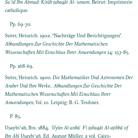
Saʿīd Ibn Aḥmad: Kitāb ṭabaqāt Al-ʾumam
. Beirut: Imprimerie
catholique.
Pp. 69-70.
Suter, Heinrich. 1902. “Nachträge Und Berichtigungen”.
Abhandlungen Zur Geschichte Der Mathematischen
Wissenschaften Mit Einschluss Ihrer Anwendungen
14: 157-85.
Pp. 168-69.
Suter, Heinrich. 1900.
Die Mathematiker Und Astronomen Der
Araber Und Ihre Werke.
.
Abhandlungen Zur Geschichte Der
Mathematischen Wissenschaften Mit Einschluss Ihrer
Anwendungen, Vol. 10
. Leipzig: B. G. Teubner.
P. 85.
Uṣaybiʻah, Ibn. 1884.
ʿUyūn Al-anbāʾ Fī ṭabaqāt Al-aṭibbāʾof
Ibn Abī Uṣaybiʻah
. Ed. August Müller. 2 vol. Cairo‐