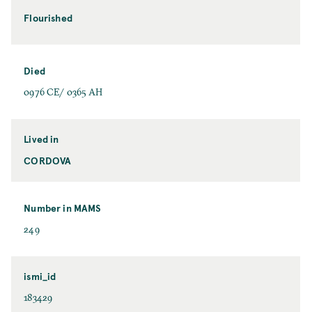
Flourished
Died
0976 CE/ 0365 AH
Lived in
CORDOVA
Number in MAMS
249
ismi_id
183429