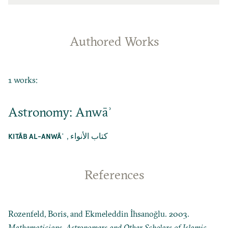
Authored Works
1 works:
Astronomy: Anwāʾ
,
كتاب الأنواء
KITĀB AL-ANWĀʾ
References
Rozenfeld, Boris, and Ekmeleddin İhsanoğlu. 2003.
Mathematicians, Astronomers and Other Scholars of Islamic