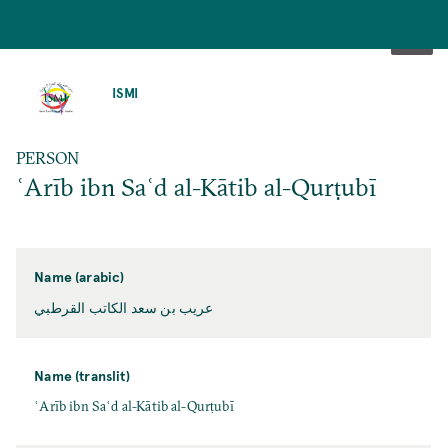
SKIP
TO
ISMI
MAIN
CONTENT
PERSON
ʿArīb ibn Saʿd al-Kātib al-Qurṭubī
Name (arabic)
عريب بن سعد الكاتب القرطبي
Name (translit)
ʿArīb ibn Saʿd al-Kātib al-Qurṭubī