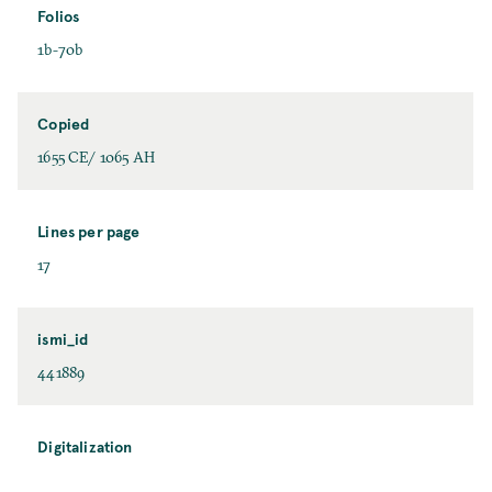
Folios
1b-70b
Copied
1655 CE/ 1065 AH
Lines per page
17
ismi_id
441889
Digitalization