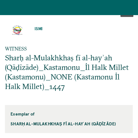
SKIP
TO
ISMI
MAIN
CONTENT
WITNESS
Sharḥ al-Mulakhkhaṣ fī al-hayʾah
(Qāḍīzāde)_Kastamonu_İl Halk Millet
(Kastamonu)_NONE (Kastamonu İl
Halk Millet)_1447
Exemplar of
SHARḤ AL-MULAKHKHAṢ FĪ AL-HAYʾAH (QĀḌĪZĀDE)