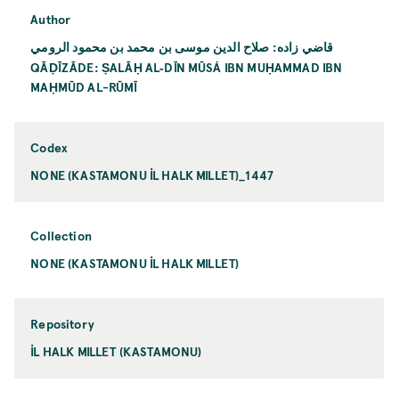
Author
قاضي زاده: صلاح الدين موسى بن محمد بن محمود الرومي
QĀḌĪZĀDE: ṢALĀḤ AL‐DĪN MŪSÁ IBN MUḤAMMAD IBN
MAḤMŪD AL-RŪMĪ
Codex
NONE (KASTAMONU İL HALK MILLET)_1447
Collection
NONE (KASTAMONU İL HALK MILLET)
Repository
İL HALK MILLET (KASTAMONU)