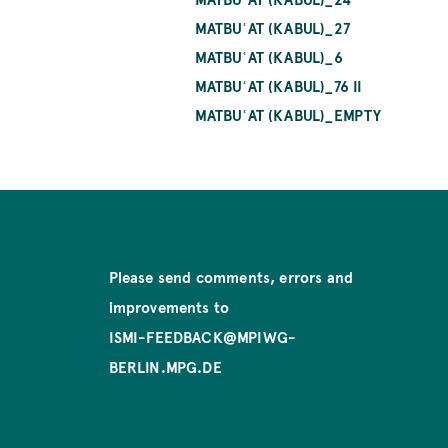
MATBUʿAT (KABUL)_27
MATBUʿAT (KABUL)_6
MATBUʿAT (KABUL)_76 II
MATBUʿAT (KABUL)_EMPTY
Please send comments, errors and
improvements to
ISMI-FEEDBACK@MPIWG-
BERLIN.MPG.DE