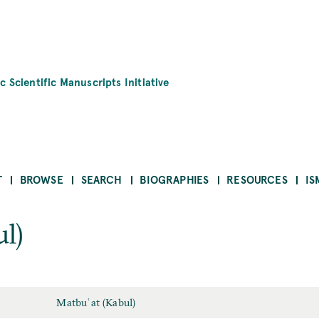
c Scientific Manuscripts Initiative
T
BROWSE
SEARCH
BIOGRAPHIES
RESOURCES
IS
l)
Matbuʿat (Kabul)