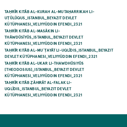
TAḤRĪR KITĀB AL-KURAH AL-MUTAḤARRIKAH LI-
UṬŪLŪQUS_ISTANBUL_BEYAZIT DEVLET
KÜTÜPHANESI_VELIYYÜDDIN EFENDI_2321
TAḤRĪR KITĀB AL-MASĀKIN LI-
THĀWDŪSĪYŪS_ISTANBUL_BEYAZIT DEVLET
KÜTÜPHANESI_VELIYYÜDDIN EFENDI_2321
TAḤRĪR KITĀB AL-MUʿṬAYĀT LI-UQLĪDIS_ISTANBUL_BEYAZIT
DEVLET KÜTÜPHANESI_VELIYYÜDDIN EFENDI_2321
TAḤRĪR KITĀB AL-UKAR LI-THAWDHŪSIYŪS
[THEODOSIUS]_ISTANBUL_BEYAZIT DEVLET
KÜTÜPHANESI_VELIYYÜDDIN EFENDI_2321
TAḤRĪR KITĀB ẒĀHIRĀT AL-FALAK LI-
UQLĪDIS_ISTANBUL_BEYAZIT DEVLET
KÜTÜPHANESI_VELIYYÜDDIN EFENDI_2321