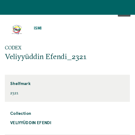
SKIP
TO
ISMI
MAIN
CONTENT
CODEX
Veliyyüddin Efendi_2321
Shelfmark
2321
Collection
VELIYYÜDDIN EFENDI