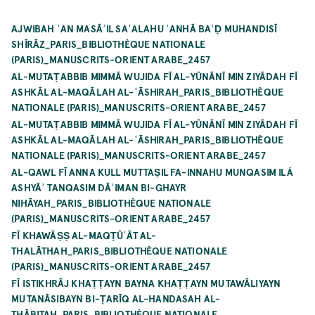
AJWIBAH ʿAN MASĀʾIL SAʾALAHU ʿANHĀ BAʿḌ MUHANDISĪ
SHĪRĀZ_PARIS_BIBLIOTHÈQUE NATIONALE
(PARIS)_MANUSCRITS-ORIENT ARABE_2457
AL-MUTAṬABBIB MIMMĀ WUJIDA FĪ AL-YŪNĀNĪ MIN ZIYĀDAH FĪ
ASHKĀL AL-MAQĀLAH AL-ʿĀSHIRAH_PARIS_BIBLIOTHÈQUE
NATIONALE (PARIS)_MANUSCRITS-ORIENT ARABE_2457
AL-MUTAṬABBIB MIMMĀ WUJIDA FĪ AL-YŪNĀNĪ MIN ZIYĀDAH FĪ
ASHKĀL AL-MAQĀLAH AL-ʿĀSHIRAH_PARIS_BIBLIOTHÈQUE
NATIONALE (PARIS)_MANUSCRITS-ORIENT ARABE_2457
AL-QAWL FĪ ANNA KULL MUTTAṢIL FA-INNAHU MUNQASIM ILÁ
ASHYĀʾ TANQASIM DĀʾIMAN BI-GHAYR
NIHĀYAH_PARIS_BIBLIOTHÈQUE NATIONALE
(PARIS)_MANUSCRITS-ORIENT ARABE_2457
FĪ KHAWĀṢṢ AL-MAQṬŪʿĀT AL-
THALĀTHAH_PARIS_BIBLIOTHÈQUE NATIONALE
(PARIS)_MANUSCRITS-ORIENT ARABE_2457
FĪ ISTIKHRĀJ KHAṬṬAYN BAYNA KHAṬṬAYN MUTAWĀLIYAYN
MUTANĀSIBAYN BI-ṬARĪQ AL-HANDASAH AL-
THĀBITAH_PARIS_BIBLIOTHÈQUE NATIONALE