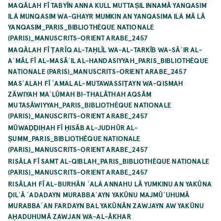
MAQĀLAH FĪ TABYĪN ANNA KULL MUTTAṢIL INNAMĀ YANQASIM
ILÁ MUNQASIM WA-GHAYR MUMKIN AN YANQASIMA ILÁ MĀ LĀ
YANQASIM_PARIS_BIBLIOTHÈQUE NATIONALE
(PARIS)_MANUSCRITS-ORIENT ARABE_2457
MAQĀLAH FĪ ṬARĪQ AL-TAḤLĪL WA-AL-TARKĪB WA-SĀʾIR AL-
AʿMĀL FĪ AL-MASĀʾIL AL-HANDASIYYAH_PARIS_BIBLIOTHÈQUE
NATIONALE (PARIS)_MANUSCRITS-ORIENT ARABE_2457
MASʾALAH FĪ ʿAMAL AL-MUTAWASSIṬAYN WA-QISMAH
ZĀWIYAH MAʿLŪMAH BI-THALĀTHAH AQSĀM
MUTASĀWIYYAH_PARIS_BIBLIOTHÈQUE NATIONALE
(PARIS)_MANUSCRITS-ORIENT ARABE_2457
MŪWAḌḌIḤAH FĪ ḤISĀB AL-JUDHŪR AL-
ṢUMM_PARIS_BIBLIOTHÈQUE NATIONALE
(PARIS)_MANUSCRITS-ORIENT ARABE_2457
RISĀLA FĪ SAMT AL-QIBLAH_PARIS_BIBLIOTHÈQUE NATIONALE
(PARIS)_MANUSCRITS-ORIENT ARABE_2457
RISĀLAH FĪ AL-BURHĀN ʿALÁ ANNAHU LĀ YUMKINU AN YAKŪNA
ḌILʿĀ ʿADADAYN MURABBAʿAYN YAKŪNU MAJMŪʿUHUMĀ
MURABBAʿAN FARDAYN BAL YAKŪNĀN ZAWJAYN AW YAKŪNU
AḤADUHUMĀ ZAWJAN WA-AL-ĀKHAR