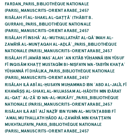
FARDAN_PARIS_BIBLIOTHÈQUE NATIONALE
(PARIS)_MANUSCRITS-ORIENT ARABE_2457
RISĀLAH FĪ AL-SHAKL AL-QAṬṬĀʿ (THĀBIT B.
QURRAH)_PARIS_BIBLIOTHÈQUE NATIONALE
(PARIS)_MANUSCRITS-ORIENT ARABE_2457
RISĀLAH FĪ INSHĀʾ AL-MUTHALLATHĀT AL-QĀʾIMAH AL-
ZAWĀYĀ AL-MUNṬAQAH AL-AḌLĀʿ_PARIS_BIBLIOTHÈQUE
NATIONALE (PARIS)_MANUSCRITS-ORIENT ARABE_2457
RISĀLAH FĪ JAWĀB MASʾALAH ʿAN KITĀB YŪḤANNĀ IBN YŪSUF
FĪ INQISĀM KHAṬṬ MUSTAQĪM BI-NIṢFAYN WA-TABYĪN KHAṬAʾ
YŪḤANNĀ FĪ DHĀLIKA_PARIS_BIBLIOTHÈQUE NATIONALE
(PARIS)_MANUSCRITS-ORIENT ARABE_2457
RISĀLAH ILÁ ABĪ AL-ḤUSAYN MUḤAMMAD IBN ʿABD AL-JALĪL FĪ
KHAWĀṢṢ AL-SHAKL AL-MUJASSAM AL-ḤĀDITH MIN IDĀRAT
AL-QAṬʿ AL-ZĀʾID WA-AL-MUKĀFIʾ_PARIS_BIBLIOTHÈQUE
NATIONALE (PARIS)_MANUSCRITS-ORIENT ARABE_2457
RISĀLAH ILÁ ABĪ ʿALĪ NAẒĪF IBN YUMN AL-MUTAṬABBIB FĪ
ʿAMAL MUTHALLATH ḤĀDD AL-ZAWĀYĀ MIN KHAṬṬAYN
MUKHTALIFAYN_PARIS_BIBLIOTHÈQUE NATIONALE
(PARIS)_MANUSCRITS-ORIENT ARABE_2457