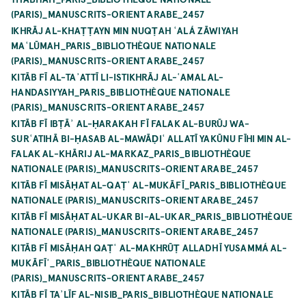
(PARIS)_MANUSCRITS-ORIENT ARABE_2457
IKHRĀJ AL-KHAṬṬAYN MIN NUQṬAH ʿALÁ ZĀWIYAH
MAʿLŪMAH_PARIS_BIBLIOTHÈQUE NATIONALE
(PARIS)_MANUSCRITS-ORIENT ARABE_2457
KITĀB FĪ AL-TAʾATTĪ LI-ISTIKHRĀJ AL-ʿAMAL AL-
HANDASIYYAH_PARIS_BIBLIOTHÈQUE NATIONALE
(PARIS)_MANUSCRITS-ORIENT ARABE_2457
KITĀB FĪ IBṬĀʾ AL-ḤARAKAH FĪ FALAK AL-BURŪJ WA-
SURʿATIHĀ BI-ḤASAB AL-MAWĀḌIʿ ALLATĪ YAKŪNU FĪHI MIN AL-
FALAK AL-KHĀRIJ AL-MARKAZ_PARIS_BIBLIOTHÈQUE
NATIONALE (PARIS)_MANUSCRITS-ORIENT ARABE_2457
KITĀB FĪ MISĀḤAT AL-QAṬʿ AL-MUKĀFĪ_PARIS_BIBLIOTHÈQUE
NATIONALE (PARIS)_MANUSCRITS-ORIENT ARABE_2457
KITĀB FĪ MISĀḤAT AL-UKAR BI-AL-UKAR_PARIS_BIBLIOTHÈQUE
NATIONALE (PARIS)_MANUSCRITS-ORIENT ARABE_2457
KITĀB FĪ MISĀḤAH QAṬʿ AL-MAKHRŪṬ ALLADHĪ YUSAMMÁ AL-
MUKĀFĪʾ_PARIS_BIBLIOTHÈQUE NATIONALE
(PARIS)_MANUSCRITS-ORIENT ARABE_2457
KITĀB FĪ TAʾLĪF AL-NISIB_PARIS_BIBLIOTHÈQUE NATIONALE