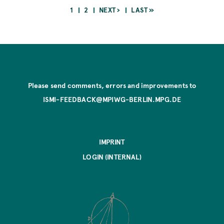
CURRENT
PAGE
NEXT
LAST
1
2
NEXT ›
LAST »
PAGE
PAGE
PAGE
Pagination
Please send comments, errors and improvements to
ISMI-FEEDBACK@MPIWG-BERLIN.MPG.DE
IMPRINT
LOGIN (INTERNAL)