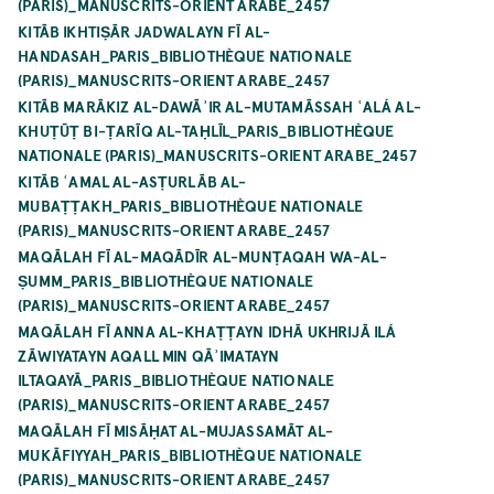
(PARIS)_MANUSCRITS-ORIENT ARABE_2457
KITĀB IKHTIṢĀR JADWALAYN FĪ AL-
HANDASAH_PARIS_BIBLIOTHÈQUE NATIONALE
(PARIS)_MANUSCRITS-ORIENT ARABE_2457
KITĀB MARĀKIZ AL-DAWĀʾIR AL-MUTAMĀSSAH ʿALÁ AL-
KHUṬŪṬ BI-ṬARĪQ AL-TAḤLĪL_PARIS_BIBLIOTHÈQUE
NATIONALE (PARIS)_MANUSCRITS-ORIENT ARABE_2457
KITĀB ʿAMAL AL-ASṬURLĀB AL-
MUBAṬṬAKH_PARIS_BIBLIOTHÈQUE NATIONALE
(PARIS)_MANUSCRITS-ORIENT ARABE_2457
MAQĀLAH FĪ AL-MAQĀDĪR AL-MUNṬAQAH WA-AL-
ṢUMM_PARIS_BIBLIOTHÈQUE NATIONALE
(PARIS)_MANUSCRITS-ORIENT ARABE_2457
MAQĀLAH FĪ ANNA AL-KHAṬṬAYN IDHĀ UKHRIJĀ ILÁ
ZĀWIYATAYN AQALL MIN QĀʾIMATAYN
ILTAQAYĀ_PARIS_BIBLIOTHÈQUE NATIONALE
(PARIS)_MANUSCRITS-ORIENT ARABE_2457
MAQĀLAH FĪ MISĀḤAT AL-MUJASSAMĀT AL-
MUKĀFIYYAH_PARIS_BIBLIOTHÈQUE NATIONALE
(PARIS)_MANUSCRITS-ORIENT ARABE_2457