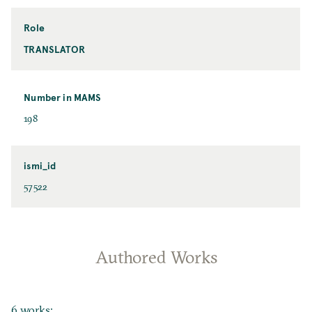
Role
TRANSLATOR
Number in MAMS
198
ismi_id
57522
Authored Works
6 works: