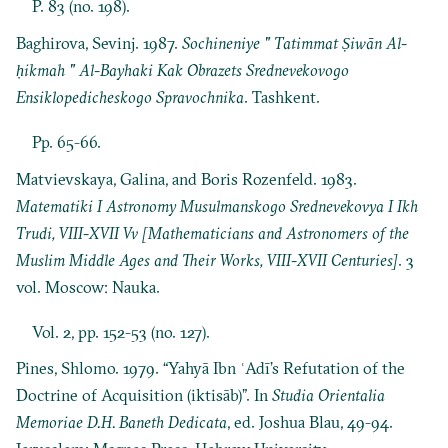
P. 83 (no. 198).
Baghirova, Sevinj. 1987.
Sochineniye " Tatimmat Ṣiwān Al-
ḥikmah " Al-Bayhaki Kak Obrazets Srednevekovogo
Ensiklopedicheskogo Spravochnika
. Tashkent.
Pp. 65-66.
Matvievskaya, Galina, and Boris Rozenfeld. 1983.
Matematiki I Astronomy Musulmanskogo Srednevekovya I Ikh
Trudi, VIII-XVII Vv [Mathematicians and Astronomers of the
Muslim Middle Ages and Their Works, VIII-XVII Centuries]
. 3
vol. Moscow: Nauka.
Vol. 2, pp. 152-53 (no. 127).
Pines, Shlomo. 1979. “Yahyā Ibn ʿAdī’s Refutation of the
Doctrine of Acquisition (iktisāb)”. In
Studia Orientalia
Memoriae D.H. Baneth Dedicata
, ed. Joshua Blau, 49-94.