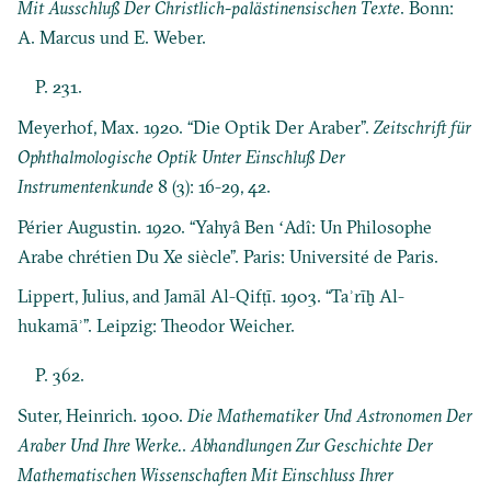
Mit Ausschluß Der Christlich-palästinensischen Texte
. Bonn:
A. Marcus und E. Weber.
P. 231.
Meyerhof, Max. 1920. “Die Optik Der Araber”.
Zeitschrift für
Ophthalmologische Optik Unter Einschluß Der
Instrumentenkunde
8 (3): 16-29, 42.
Périer Augustin. 1920. “Yahyâ Ben ʻAdî: Un Philosophe
Arabe chrétien Du Xe siècle”. Paris: Université de Paris.
Lippert, Julius, and Jamāl Al-Qifṭī. 1903. “Taʾrīḫ Al-
hukamāʾ”. Leipzig: Theodor Weicher.
P. 362.
Suter, Heinrich. 1900.
Die Mathematiker Und Astronomen Der
Araber Und Ihre Werke.
.
Abhandlungen Zur Geschichte Der
Mathematischen Wissenschaften Mit Einschluss Ihrer