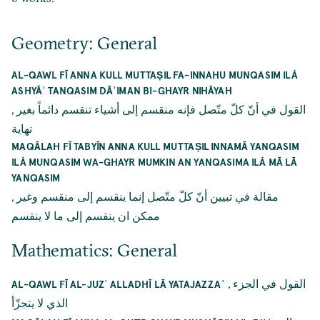
Geometry: General
AL-QAWL FĪ ANNA KULL MUTTAṢIL FA-INNAHU MUNQASIM ILÁ
ASHYĀʾ TANQASIM DĀʾIMAN BI-GHAYR NIHĀYAH
,
القول في أنّ كلّ متّصل فإنه منقسم إلى أشياء تنقسم دائماً بغير
نهاية
MAQĀLAH FĪ TABYĪN ANNA KULL MUTTAṢIL INNAMĀ YANQASIM
ILÁ MUNQASIM WA-GHAYR MUMKIN AN YANQASIMA ILÁ MĀ LĀ
YANQASIM
,
مقالة في تبيين أنّ كلّ متّصل إنما ينقسم إلى منقسم وغير
ممكن ان ينقسم إلى ما لا ينقسم
Mathematics: General
,
القول في الجزء
AL-QAWL FĪ AL-JUZʾ ALLADHĪ LĀ YATAJAZZAʾ
الذي لا يتجزّأ