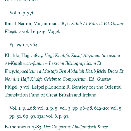
Vol. 1, p. 376.
Ibn al-Nadīm, Muḥammad. 1871.
Kitāb Al-Fihrist, Ed. Gustav
Flügel
. 2 vol. Leipzig: Vogel.
Pp. 250-1, 264.
Khalifa, Hajji. 1835.
Hajji Khalifa. Kashf Al-ẓunūn ʿan asāmī
Al-Kutub waʾl-funūn = Lexicon Bibliographicum Et
Encyclopaedicum a Mustafa Ben Abdallah Katib Jelebi Dicto Et
Nomine Haji Khalfa Celebrato Compositum
. Ed. Gustav
Flügel. 7 vol. Leipzig-London: R. Bentley for the Oriental
Translation Fund of Great Britain and Ireland.
Vol. 1, p. 468; vol. 2, p. 5; vol. 3, pp. 96-98, 619-20; vol. 5,
pp. 51, 69, 97, 132; vol. 6, p. 97.
Barhebraeus. 1783.
Des Gregorius Abulfaradsch Kurze