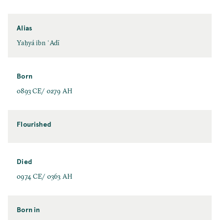
Alias
Yaḥyá ibn ʿAdī
Born
0893 CE/ 0279 AH
Flourished
Died
0974 CE/ 0363 AH
Born in