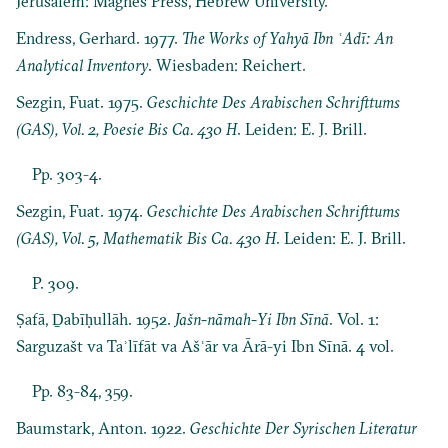
Jerusalem: Magnes Press, Hebrew University.
Endress, Gerhard. 1977.
The Works of Yahyā Ibn ʿAdī: An
Analytical Inventory
. Wiesbaden: Reichert.
Sezgin, Fuat. 1975.
Geschichte Des Arabischen Schrifttums
(GAS), Vol. 2, Poesie Bis Ca. 430 H
. Leiden: E. J. Brill.
Pp. 303-4.
Sezgin, Fuat. 1974.
Geschichte Des Arabischen Schrifttums
(GAS), Vol. 5, Mathematik Bis Ca. 430 H
. Leiden: E. J. Brill.
P. 309.
Ṣafā, Ḏabīḥullāh. 1952.
Jašn-nāmah-Yi Ibn Sīnā
. Vol. 1:
Sarguzašt va Taʾlīfāt va Ašʿār va Ārā-yi Ibn Sīnā. 4 vol.
Pp. 83-84, 359.
Baumstark, Anton. 1922.
Geschichte Der Syrischen Literatur