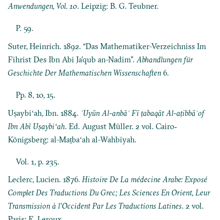
Anwendungen, Vol. 10
. Leipzig: B. G. Teubner.
P. 59.
Suter, Heinrich. 1892. “Das Mathematiker-Verzeichniss Im
Fihrist Des Ibn Abi Ja’qub an-Nadim”.
Abhandlungen für
Geschichte Der Mathematischen Wissenschaften
6.
Pp. 8, 10, 15.
Uṣaybiʻah, Ibn. 1884.
ʿUyūn Al-anbāʾ Fī ṭabaqāt Al-aṭibbāʾof
Ibn Abī Uṣaybiʻah
. Ed. August Müller. 2 vol. Cairo‐
Königsberg: al-Maṭbaʻah al-Wahbīyah.
Vol. 1, p. 235.
Leclerc, Lucien. 1876.
Histoire De La médecine Arabe: Exposé
Complet Des Traductions Du Grec; Les Sciences En Orient, Leur
Transmission à l’Occident Par Les Traductions Latines
. 2 vol.
Paris: E. Leroux.