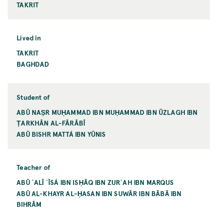
TAKRIT
Lived in
TAKRIT
BAGHDAD
Student of
ABŪ NAṢR MUḤAMMAD IBN MUḤAMMAD IBN ŪZLAGH IBN
ṬARKHĀN AL-FĀRĀBĪ
ABŪ BISHR MATTÁ IBN YŪNIS
Teacher of
ABŪ ʿALĪ ʿĪSÁ IBN ISḤĀQ IBN ZURʿAH IBN MARQUS
ABŪ AL-KHAYR AL-ḤASAN IBN SUWĀR IBN BĀBĀ IBN
BIHRĀM