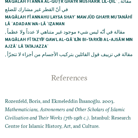
,
مقالة
MAQĀLAH FĪ ANNA AL-QUṬR GHAYR MUSHĀRIK LIL-ḌILʿ
في أنّ القطر غير مشارك للضلع
MAQĀLAH FĪ ANNAHU LAYSA SHAYʾ MAWJŪD GHAYR MUTANĀHĪ
LĀ ʿADADAN WA-LĀ ʿIẒAMAN
,
مقالة في أنّه ليس شيء موجود غير متناهي لا عدداً ولا عظماً
MAQĀLAH FĪ TAZYĪF QAWL AL-QĀʾILĪN BI-TARKĪB AL-AJSĀM MIN
AJZĀʾ LĀ TATAJAZZAʾ
,
مقالة في تزييف قول القائلين بتركيب الأجسام من أجزاء لا تتجزّأ
References
Rozenfeld, Boris, and Ekmeleddin İhsanoğlu. 2003.
Mathematicians, Astronomers and Other Scholars of Islamic
Civilisation and Their Works (7th-19th c.)
. Istanbul: Research
Centre for Islamic History, Art, and Culture.