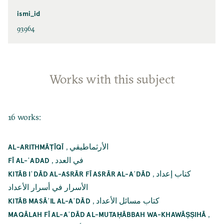
ismi_id
93964
Works with this subject
16 works:
,
الأرثماطيقي
AL-ARITHMĀṬĪQĪ
,
في العدد
FĪ AL-ʿADAD
,
كتاب إعداد
KITĀB IʿDĀD AL-ASRĀR FĪ ASRĀR AL-AʿDĀD
الأسرار في أسرار الأعداد
,
كتاب مسائل الأعداد
KITĀB MASĀʾIL AL-AʿDĀD
,
MAQĀLAH FĪ AL-AʿDĀD AL-MUTAḤĀBBAH WA-KHAWĀṢṢIHĀ