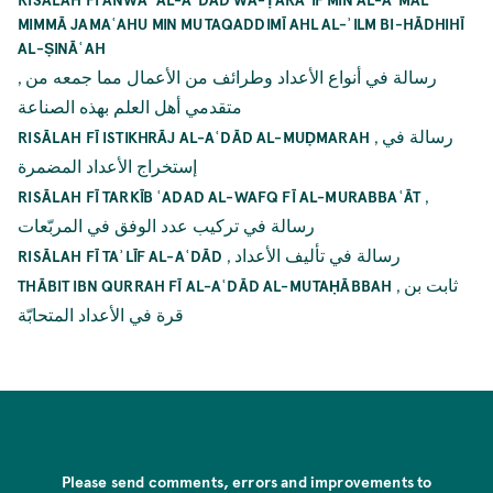
MIMMĀ JAMAʿAHU MIN MUTAQADDIMĪ AHL AL-ʾILM BI-HĀDHIHĪ
AL-ṢINĀʿAH
,
رسالة في أنواع الأعداد وطرائف من الأعمال مما جمعه من
متقدمي أهل العلم بهذه الصناعة
,
رسالة في
RISĀLAH FĪ ISTIKHRĀJ AL-AʿDĀD AL-MUḌMARAH
إستخراج الأعداد المضمرة
,
RISĀLAH FĪ TARKĪB ʿADAD AL-WAFQ FĪ AL-MURABBAʿĀT
رسالة في تركيب عدد الوفق في المربّعات
,
رسالة في تأليف الأعداد
RISĀLAH FĪ TAʾLĪF AL-AʿDĀD
,
ثابت بن
THĀBIT IBN QURRAH FĪ AL-AʿDĀD AL-MUTAḤĀBBAH
قرة في الأعداد المتحابّة
Please send comments, errors and improvements to