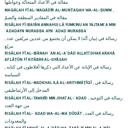
مقالة في الأعداد المتحابّة وخواصّها
,
MAQĀLAH FĪ AL-MAQĀDĪR AL-MUNṬAQAH WA-AL-ṢUMM
مقالة في المقادير المنطقة والصمّ
RISĀLAH FĪ (BAYĀN ANNAHU) LĀ YUMKINU AN YAJTAMIʿA MIN
ʿADADAYN MURABBAʿAYN ʿADAD MURABBAʿ
,
رسالة في (بيان أنّه) لا يمكن أن يجتمع من عددين مربّعين عدد
مربّع
RISĀLAH FĪ AL-IBĀNAH ʿAN AL-AʿDĀD ALLATĪ DHAKARAHĀ
AFLĀṬŪN FĪ KITĀBIHI AL-SIYĀSAH
,
رسالة في الإبانة عن الأعداد التي ذكرها أفلاطون في كتابه
السياسة
,
رسالة في
RISĀLAH FĪ AL-MADKHAL ILÁ AL-ARITHMĀṬĪQĪ
المدخل إلى الأرثماطيقي
,
رسالة في التوحيد
RISĀLAH FĪ AL-TAWḤĪD MIN JIHAT AL-ʿADAD
من جهة العدد
,
رسالة في العدد
RISĀLAH FĪ AL-ʿADAD WA-AL-MAʿDŪDĀT
والمعدودات
RISĀLAH FĪ ANWĀʾ AL-AʿDĀD WA-ṬARĀʾIF MIN AL-AʿMĀL