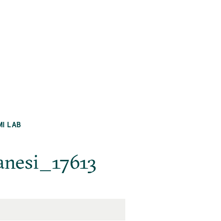
MI LAB
anesi_17613