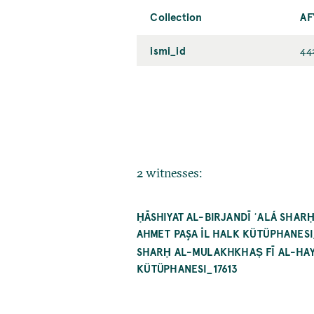
Collection
AF
ismi_id
44
2 witnesses:
ḤĀSHIYAT AL-BIRJANDĪ ʿALÁ SHA
AHMET PAŞA İL HALK KÜTÜPHANESI
SHARḤ AL-MULAKHKHAṢ FĪ AL-HAY
KÜTÜPHANESI_17613