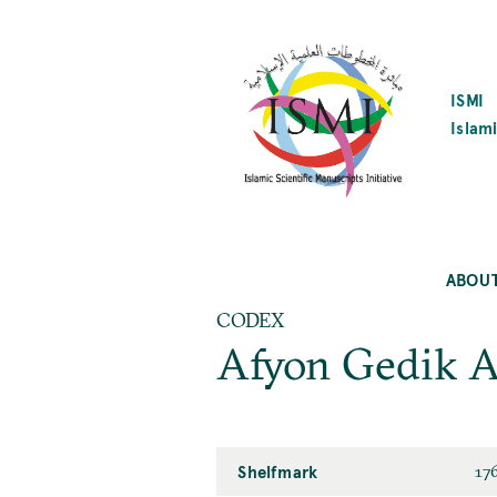
SKIP
TO
MAIN
CONTENT
ISMI
Islami
ABOU
CODEX
Afyon Gedik A
Shelfmark
17