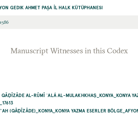
YON GEDIK AHMET PAŞA İL HALK KÜTÜPHANESI
2586
Manuscript Witnesses in this Codex
RḤ QĀḌĪZĀDE AL-RŪMĪ ʿALÁ AL-MULAKHKHAṢ_KONYA_KONYA Y
_17613
ʾAH (QĀḌĪZĀDE)_KONYA_KONYA YAZMA ESERLER BÖLGE_AFYON